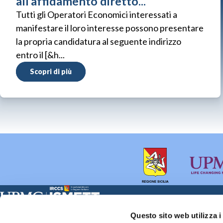
all’affidamento diretto...
Tutti gli Operatori Economici interessati a
manifestare il loro interesse possono presentare
la propria candidatura al seguente indirizzo
entro il [&h...
Scopri di più
Sede Clinica:
Sede Sociale:
Questo sito web utilizza i
Via E. Tricomi 5 90127 Palermo
Via Discesa dei Giudici 4 