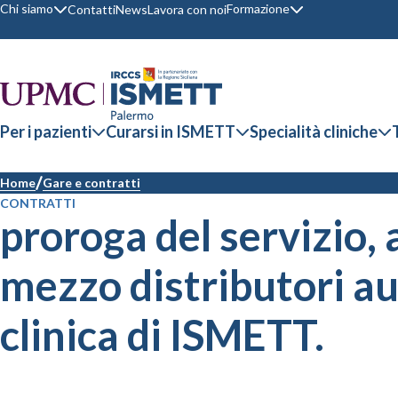
Chi siamo
Formazione
Contatti
News
Lavora con noi
Per i pazienti
Curarsi in ISMETT
Specialità cliniche
Home
Gare e contratti
CONTRATTI
proroga del servizio, a
mezzo distributori au
clinica di ISMETT.