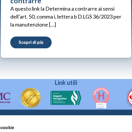
contrarre
A questo link la Determina a contrarre ai sensi
dell’art. 50, comma i, lettera b D.LGS 36/2023 per
la manutenzione […]
Scopri di più
Link utili
 cookie
90133 Palermo