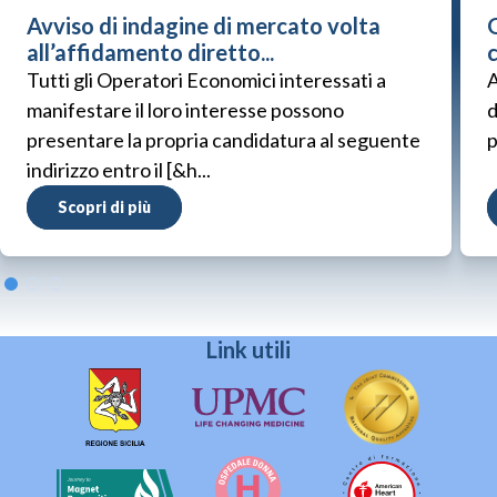
Avviso di indagine di mercato volta
G
all’affidamento diretto...
Tutti gli Operatori Economici interessati a
A
manifestare il loro interesse possono
d
presentare la propria candidatura al seguente
p
indirizzo entro il [&h...
Scopri di più
Link utili