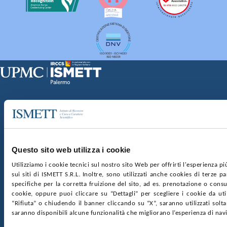
Sede Clinica:
Via E. Tricomi 5 90127 Palermo
Sede Sociale:
Via Discesa dei Giudici 4 90133 Palermo
Capitale sociale:
€2.000.000, interamente versato
Ufficio Registro delle imprese di Palermo
Questo sito web utilizza i cookie
nr. REA PA-201818 P.I. 04544550827
Utilizziamo i cookie tecnici sul nostro sito Web per offrirti l'esperienza p
sui siti di ISMETT S.R.L. Inoltre, sono utilizzati anche cookies di terze p
SOCIETÀ TRASPARENTE
WHISTLEBLOWING
specifiche per la corretta fruizione del sito, ad es. prenotazione o consul
GARE E CONTRATTI
PRIVACY
COOKIE POLICY
cookie, oppure puoi cliccare su “Dettagli” per scegliere i cookie da uti
SOSTIENICI
MAPPA DEL SITO
ACCESSIBILITÀ
“Rifiuta” o chiudendo il banner cliccando su “X”, saranno utilizzati sol
CONTATTI
saranno disponibili alcune funzionalità che migliorano l’esperienza di nav