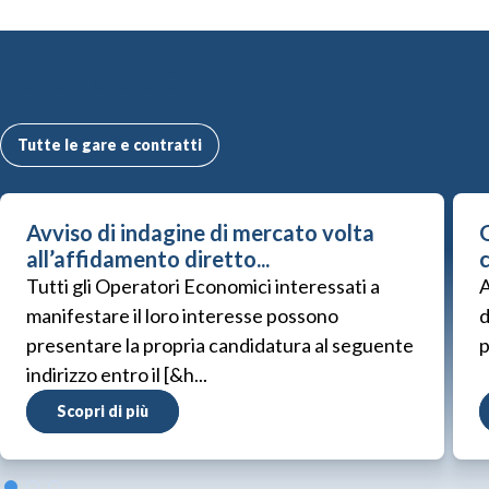
Altre Gare e Contratti
Tutte le gare e contratti
Avviso di indagine di mercato volta
G
all’affidamento diretto...
Tutti gli Operatori Economici interessati a
A
manifestare il loro interesse possono
d
presentare la propria candidatura al seguente
p
indirizzo entro il [&h...
Scopri di più