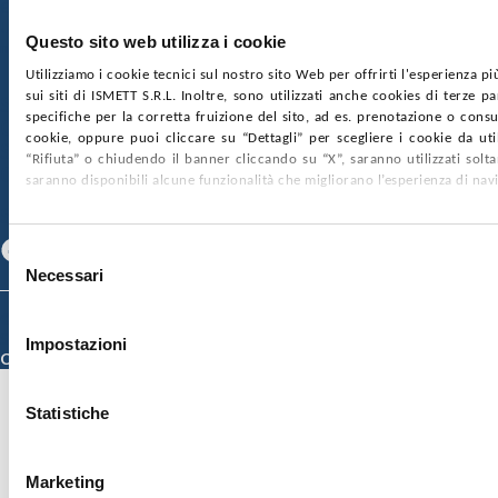
€2.000.000, interamente versato
Ufficio Registro delle imprese di Palermo
Questo sito web utilizza i cookie
nr. REA PA-201818 P.I. 04544550827
Utilizziamo i cookie tecnici sul nostro sito Web per offrirti l'esperienza p
sui siti di ISMETT S.R.L. Inoltre, sono utilizzati anche cookies di terze p
SOCIETÀ TRASPARENTE
WHISTLEBLOWING
specifiche per la corretta fruizione del sito, ad es. prenotazione o consul
GARE E CONTRATTI
PRIVACY
COOKIE POLICY
cookie, oppure puoi cliccare su “Dettagli” per scegliere i cookie da uti
SOSTIENICI
MAPPA DEL SITO
ACCESSIBILITÀ
“Rifiuta” o chiudendo il banner cliccando su “X”, saranno utilizzati sol
CONTATTI
saranno disponibili alcune funzionalità che migliorano l’esperienza di nav
SEGUICI SU
Facebook
Linkedin
Youtube
Selezione
Necessari
del
consenso
© 2026 ISMETT (Istituto Mediterraneo per i Trapianti e Terapie ad Alta
Specializzazione)
Impostazioni
Credits
Statistiche
Marketing