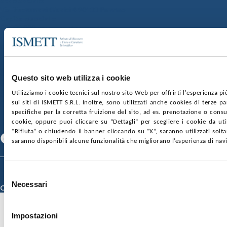
Sede Sociale:
Via Discesa dei Giudici 4 90133 Palermo
Capitale sociale:
€2.000.000, interamente versato
Ufficio Registro delle imprese di Palermo
nr. REA PA-201818 P.I. 04544550827
SOCIETÀ TRASPARENTE
WHISTLEBLOWING
Questo sito web utilizza i cookie
GARE E CONTRATTI
PRIVACY
COOKIE POLICY
SOSTIENICI
MAPPA DEL SITO
ACCESSIBILITÀ
Utilizziamo i cookie tecnici sul nostro sito Web per offrirti l'esperienza p
CONTATTI
sui siti di ISMETT S.R.L. Inoltre, sono utilizzati anche cookies di terze p
specifiche per la corretta fruizione del sito, ad es. prenotazione o consul
SEGUICI SU
cookie, oppure puoi cliccare su “Dettagli” per scegliere i cookie da uti
“Rifiuta” o chiudendo il banner cliccando su “X”, saranno utilizzati sol
Facebook
Linkedin
Youtube
saranno disponibili alcune funzionalità che migliorano l’esperienza di nav
© 2026 ISMETT (Istituto Mediterraneo per i Trapianti e Terapie ad Alta
Selezione
Specializzazione)
Necessari
del
Credits
consenso
Impostazioni