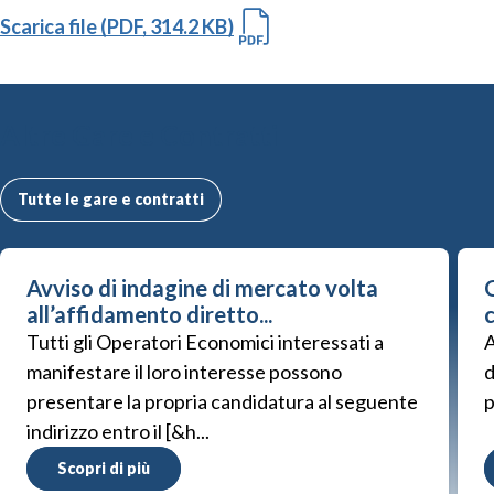
Scarica file (PDF, 314.2 KB)
Altre Gare e Contratti
Tutte le gare e contratti
Avviso di indagine di mercato volta
G
all’affidamento diretto...
Tutti gli Operatori Economici interessati a
A
manifestare il loro interesse possono
d
presentare la propria candidatura al seguente
p
indirizzo entro il [&h...
Scopri di più