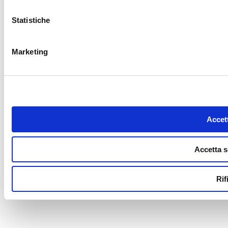
Statistiche
Marketing
Accett
Accetta s
Rif