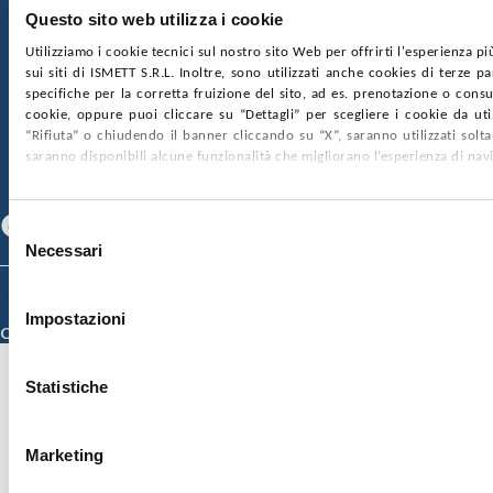
Ufficio Registro delle imprese di Palermo
Questo sito web utilizza i cookie
nr. REA PA-201818 P.I. 04544550827
Utilizziamo i cookie tecnici sul nostro sito Web per offrirti l'esperienza p
sui siti di ISMETT S.R.L. Inoltre, sono utilizzati anche cookies di terze p
SOCIETÀ TRASPARENTE
WHISTLEBLOWING
specifiche per la corretta fruizione del sito, ad es. prenotazione o consul
GARE E CONTRATTI
PRIVACY
COOKIE POLICY
cookie, oppure puoi cliccare su “Dettagli” per scegliere i cookie da uti
SOSTIENICI
MAPPA DEL SITO
ACCESSIBILITÀ
“Rifiuta” o chiudendo il banner cliccando su “X”, saranno utilizzati sol
CONTATTI
saranno disponibili alcune funzionalità che migliorano l’esperienza di nav
SEGUICI SU
Facebook
Linkedin
Youtube
Selezione
Necessari
del
consenso
© 2026 ISMETT (Istituto Mediterraneo per i Trapianti e Terapie ad Alta
Specializzazione)
Impostazioni
Credits
Statistiche
Marketing