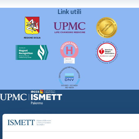
Link utili
Sede Clinica:
Via E. Tricomi 5 90127 Palermo
Sede Sociale:
Via Discesa dei Giudici 4 90133 Palermo
Capitale sociale:
€2.000.000, interamente versato