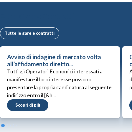
Altre Gare e Contratti
Tutte le gare e contratti
Avviso di indagine di mercato volta
G
all’affidamento diretto...
Tutti gli Operatori Economici interessati a
A
manifestare il loro interesse possono
d
presentare la propria candidatura al seguente
p
indirizzo entro il [&h...
Scopri di più