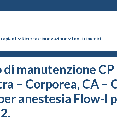
Trapianti
Ricerca e innovazione
I nostri medici
o di manutenzione CP
xtra – Corporea, CA –
er anestesia Flow-I pe
2.