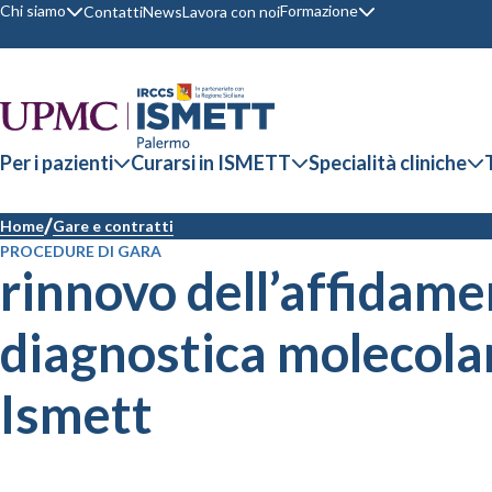
Chi siamo
Formazione
Contatti
News
Lavora con noi
Per i pazienti
Curarsi in ISMETT
Specialità cliniche
Home
Gare e contratti
PROCEDURE DI GARA
rinnovo dell’affidamen
diagnostica molecolar
Ismett