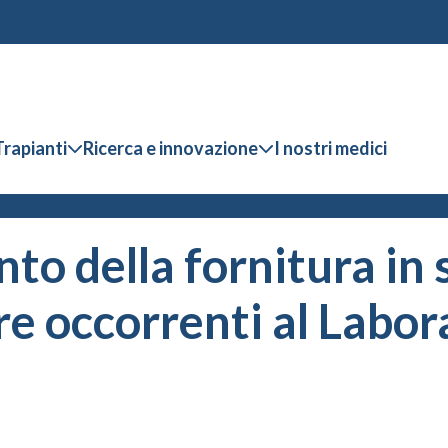
Trapianti
Ricerca e innovazione
I nostri medici
to della fornitura in s
e occorrenti al Labora