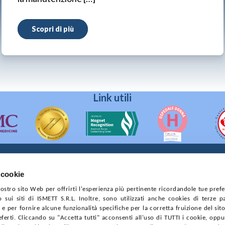
Scopri di più
Link utili
 cookie
90133 Palermo
 nostro sito Web per offrirti l'esperienza più pertinente ricordandole tue pref
prese di Palermo
o sui siti di ISMETT S.R.L. Inoltre, sono utilizzati anche cookies di terze p
4544550827
e per fornire alcune funzionalità specifiche per la corretta fruizione del sito
ferti. Cliccando su "Accetta tutti" acconsenti all'uso di TUTTI i cookie, opp