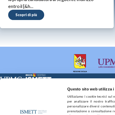
entro il [&h...
Scopri di più
Sede Clinica:
Sede Sociale:
Questo sito web utilizza i
Via E. Tricomi 5 90127 Palermo
Via Discesa dei Giudici 4 
Utilizziamo i cookie tecnici sul
Capitale sociale:
Ufficio Registro delle im
per analizzare il nostro traffic
€2.000.000, interamente versato
nr. REA PA-201818 P.I. 0
personalizzare diversi contenuti 
prenotazione o consultazione re