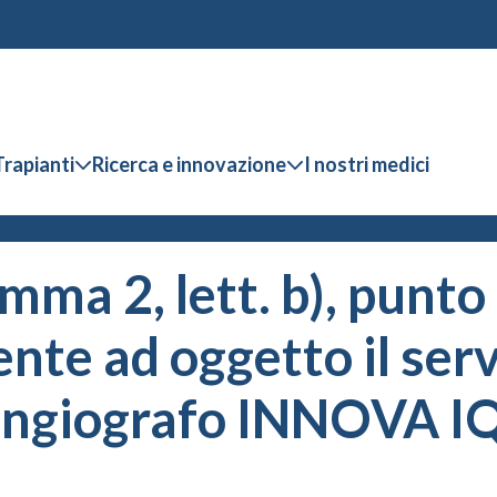
Trapianti
Ricerca e innovazione
I nostri medici
mma 2, lett. b), punto 
ente ad oggetto il serv
angiografo INNOVA IQ