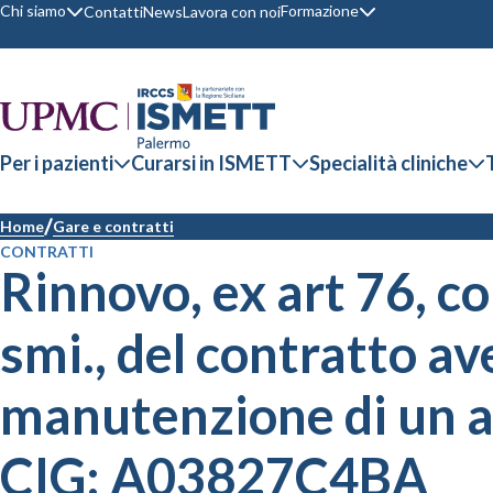
Chi siamo
Formazione
Contatti
News
Lavora con noi
Per i pazienti
Curarsi in ISMETT
Specialità cliniche
Home
Gare e contratti
CONTRATTI
Rinnovo, ex art 76, co
smi., del contratto av
manutenzione di un 
CIG: A03827C4BA