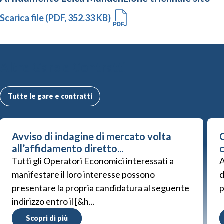
Scarica file (PDF, 352.33 KB)
Altre Gare e Contratti
Tutte le gare e contratti
Avviso di indagine di mercato volta
G
all’affidamento diretto...
Tutti gli Operatori Economici interessati a
A
manifestare il loro interesse possono
d
presentare la propria candidatura al seguente
p
indirizzo entro il [&h...
Scopri di più