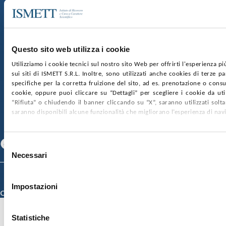
Sede Sociale:
Via Discesa dei Giudici 4 90133 Palermo
Capitale sociale:
€2.000.000, interamente versato
Ufficio Registro delle imprese di Palermo
Questo sito web utilizza i cookie
nr. REA PA-201818 P.I. 04544550827
Utilizziamo i cookie tecnici sul nostro sito Web per offrirti l'esperienza p
sui siti di ISMETT S.R.L. Inoltre, sono utilizzati anche cookies di terze p
SOCIETÀ TRASPARENTE
WHISTLEBLOWING
specifiche per la corretta fruizione del sito, ad es. prenotazione o consul
GARE E CONTRATTI
PRIVACY
COOKIE POLICY
cookie, oppure puoi cliccare su “Dettagli” per scegliere i cookie da uti
SOSTIENICI
MAPPA DEL SITO
ACCESSIBILITÀ
“Rifiuta” o chiudendo il banner cliccando su “X”, saranno utilizzati sol
CONTATTI
saranno disponibili alcune funzionalità che migliorano l’esperienza di nav
SEGUICI SU
Facebook
Linkedin
Youtube
Selezione
Necessari
del
consenso
© 2026 ISMETT (Istituto Mediterraneo per i Trapianti e Terapie ad Alta
Specializzazione)
Impostazioni
Credits
Statistiche