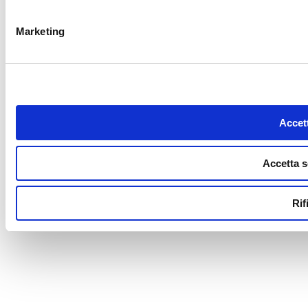
Marketing
Accett
Accetta s
Rif