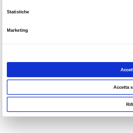
Statistiche
Marketing
Accett
Accetta s
Rif