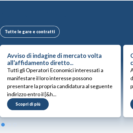
Altre Gare e Contratti
Tutte le gare e contratti
Avviso di indagine di mercato volta
G
all’affidamento diretto...
Tutti gli Operatori Economici interessati a
A
manifestare il loro interesse possono
d
presentare la propria candidatura al seguente
p
indirizzo entro il [&h...
Scopri di più