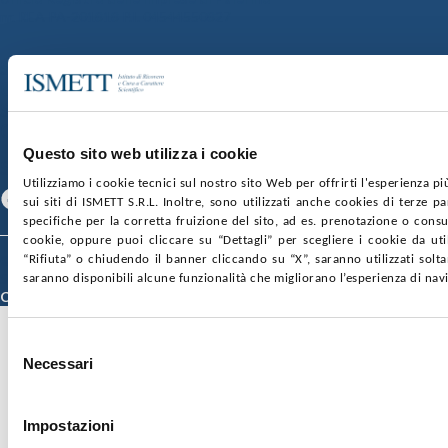
nr. REA PA-201818 P.I. 04544550827
SOCIETÀ TRASPARENTE
WHISTLEBLOWING
GARE E CONTRATTI
PRIVACY
COOKIE POLICY
SOSTIENICI
MAPPA DEL SITO
ACCESSIBILITÀ
CONTATTI
Questo sito web utilizza i cookie
SEGUICI SU
Utilizziamo i cookie tecnici sul nostro sito Web per offrirti l'esperienza p
Facebook
Linkedin
Youtube
sui siti di ISMETT S.R.L. Inoltre, sono utilizzati anche cookies di terze p
specifiche per la corretta fruizione del sito, ad es. prenotazione o consul
cookie, oppure puoi cliccare su “Dettagli” per scegliere i cookie da uti
© 2026 ISMETT (Istituto Mediterraneo per i Trapianti e Terapie ad Alta
“Rifiuta” o chiudendo il banner cliccando su “X”, saranno utilizzati sol
Specializzazione)
saranno disponibili alcune funzionalità che migliorano l’esperienza di nav
Credits
Selezione
Necessari
del
consenso
Impostazioni