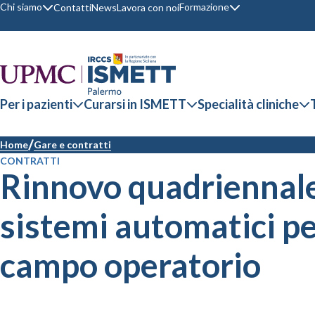
Chi siamo
Formazione
Contatti
News
Lavora con noi
Per i pazienti
Curarsi in ISMETT
Specialità cliniche
Home
Gare e contratti
CONTRATTI
Rinnovo quadriennale 
sistemi automatici pe
campo operatorio