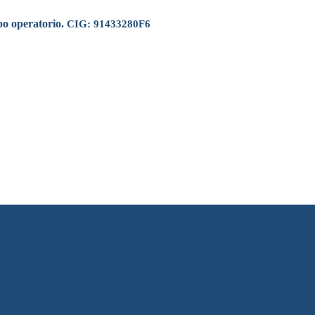
po operatorio.
CIG: 91433280F6