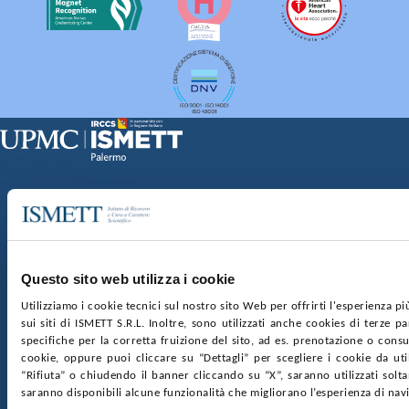
Sede Clinica:
Via E. Tricomi 5 90127 Palermo
Sede Sociale:
Via Discesa dei Giudici 4 90133 Palermo
Capitale sociale:
€2.000.000, interamente versato
Ufficio Registro delle imprese di Palermo
Questo sito web utilizza i cookie
nr. REA PA-201818 P.I. 04544550827
Utilizziamo i cookie tecnici sul nostro sito Web per offrirti l'esperienza p
sui siti di ISMETT S.R.L. Inoltre, sono utilizzati anche cookies di terze p
SOCIETÀ TRASPARENTE
WHISTLEBLOWING
specifiche per la corretta fruizione del sito, ad es. prenotazione o consul
GARE E CONTRATTI
PRIVACY
COOKIE POLICY
cookie, oppure puoi cliccare su “Dettagli” per scegliere i cookie da uti
SOSTIENICI
MAPPA DEL SITO
ACCESSIBILITÀ
“Rifiuta” o chiudendo il banner cliccando su “X”, saranno utilizzati sol
CONTATTI
saranno disponibili alcune funzionalità che migliorano l’esperienza di nav