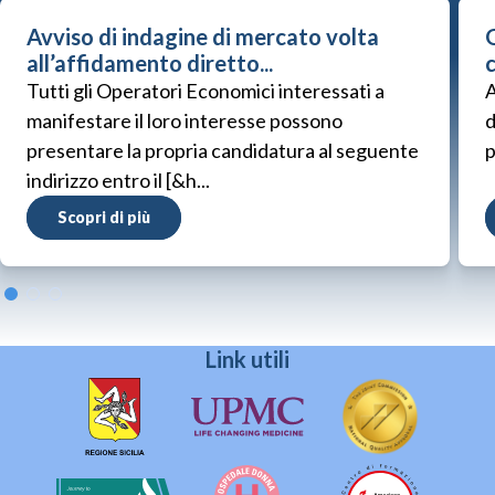
Avviso di indagine di mercato volta
G
all’affidamento diretto...
Tutti gli Operatori Economici interessati a
A
manifestare il loro interesse possono
d
presentare la propria candidatura al seguente
p
indirizzo entro il [&h...
Scopri di più
Link utili