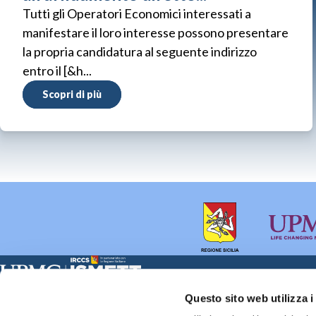
Tutti gli Operatori Economici interessati a
manifestare il loro interesse possono presentare
la propria candidatura al seguente indirizzo
entro il [&h...
Scopri di più
Sede Clinica:
Sede Sociale:
Questo sito web utilizza i
Via E. Tricomi 5 90127 Palermo
Via Discesa dei Giudici 4 