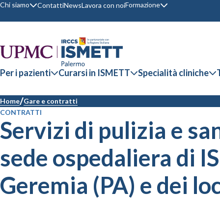
Chi siamo
Formazione
Contatti
News
Lavora con noi
Per i pazienti
Curarsi in ISMETT
Specialità cliniche
Home
Gare e contratti
CONTRATTI
Servizi di pulizia e sa
sede ospedaliera di IS
Geremia (PA) e dei loc