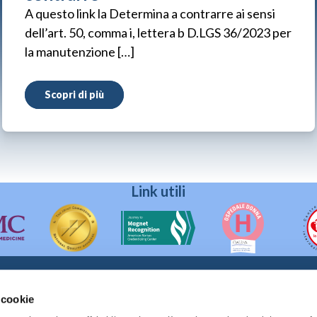
A questo link la Determina a contrarre ai sensi
dell’art. 50, comma i, lettera b D.LGS 36/2023 per
la manutenzione […]
Scopri di più
Link utili
 cookie
90133 Palermo