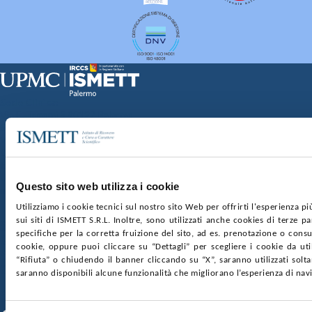
Sede Clinica:
Via E. Tricomi 5 90127 Palermo
Sede Sociale:
Via Discesa dei Giudici 4 90133 Palermo
Capitale sociale:
€2.000.000, interamente versato
Ufficio Registro delle imprese di Palermo
Questo sito web utilizza i cookie
nr. REA PA-201818 P.I. 04544550827
Utilizziamo i cookie tecnici sul nostro sito Web per offrirti l'esperienza p
sui siti di ISMETT S.R.L. Inoltre, sono utilizzati anche cookies di terze p
SOCIETÀ TRASPARENTE
WHISTLEBLOWING
specifiche per la corretta fruizione del sito, ad es. prenotazione o consul
GARE E CONTRATTI
PRIVACY
COOKIE POLICY
cookie, oppure puoi cliccare su “Dettagli” per scegliere i cookie da uti
SOSTIENICI
MAPPA DEL SITO
ACCESSIBILITÀ
“Rifiuta” o chiudendo il banner cliccando su “X”, saranno utilizzati sol
CONTATTI
saranno disponibili alcune funzionalità che migliorano l’esperienza di nav
SEGUICI SU