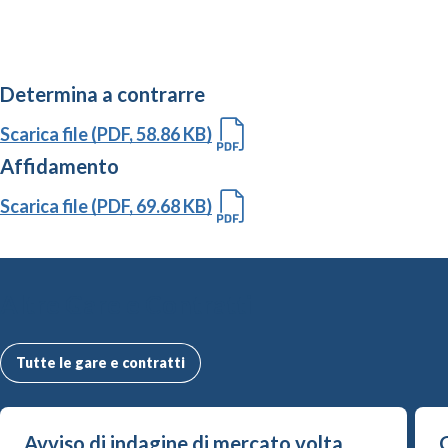
Determina a contrarre
Scarica file (PDF, 58.86 KB)
Affidamento
Scarica file (PDF, 69.68 KB)
Altre Gare e Contratti
Tutte le gare e contratti
Avviso di indagine di mercato volta
G