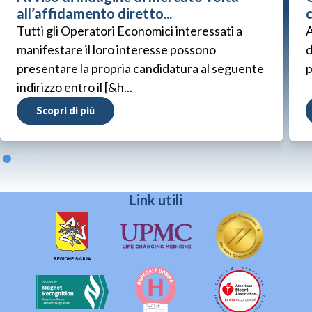
all’affidamento diretto...
Tutti gli Operatori Economici interessati a
A
manifestare il loro interesse possono
d
presentare la propria candidatura al seguente
p
indirizzo entro il [&h...
Scopri di più
Link utili