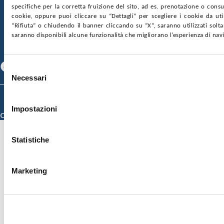
SOCIETÀ TRASPARENTE
WHISTLEBLOWING
specifiche per la corretta fruizione del sito, ad es. prenotazione o consul
GARE E CONTRATTI
PRIVACY
COOKIE POLICY
cookie, oppure puoi cliccare su “Dettagli” per scegliere i cookie da uti
SOSTIENICI
MAPPA DEL SITO
ACCESSIBILITÀ
“Rifiuta” o chiudendo il banner cliccando su “X”, saranno utilizzati sol
CONTATTI
saranno disponibili alcune funzionalità che migliorano l’esperienza di nav
SEGUICI SU
Facebook
Linkedin
Youtube
Selezione
Necessari
del
consenso
© 2026 ISMETT (Istituto Mediterraneo per i Trapianti e Terapie ad Alta
Specializzazione)
Impostazioni
Credits
Statistiche
Marketing