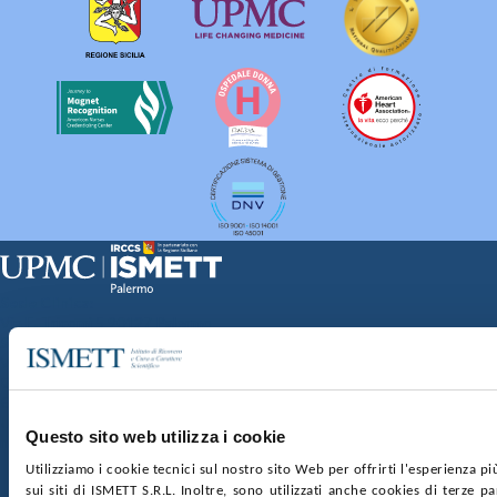
Sede Clinica:
Via E. Tricomi 5 90127 Palermo
Sede Sociale:
Via Discesa dei Giudici 4 90133 Palermo
Capitale sociale:
€2.000.000, interamente versato
Ufficio Registro delle imprese di Palermo
Questo sito web utilizza i cookie
nr. REA PA-201818 P.I. 04544550827
Utilizziamo i cookie tecnici sul nostro sito Web per offrirti l'esperienza p
sui siti di ISMETT S.R.L. Inoltre, sono utilizzati anche cookies di terze p