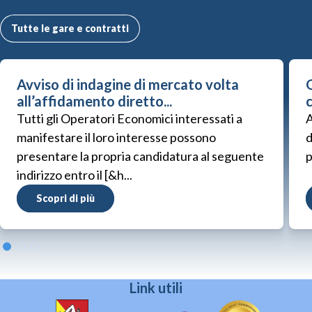
Tutte le gare e contratti
Avviso di indagine di mercato volta
G
all’affidamento diretto...
Tutti gli Operatori Economici interessati a
A
manifestare il loro interesse possono
d
presentare la propria candidatura al seguente
p
indirizzo entro il [&h...
Scopri di più
Link utili