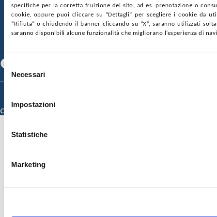
SOCIETÀ TRASPARENTE
WHISTLEBLOWING
specifiche per la corretta fruizione del sito, ad es. prenotazione o consul
GARE E CONTRATTI
PRIVACY
COOKIE POLICY
cookie, oppure puoi cliccare su “Dettagli” per scegliere i cookie da uti
SOSTIENICI
MAPPA DEL SITO
ACCESSIBILITÀ
“Rifiuta” o chiudendo il banner cliccando su “X”, saranno utilizzati sol
CONTATTI
saranno disponibili alcune funzionalità che migliorano l’esperienza di nav
SEGUICI SU
Facebook
Linkedin
Youtube
Selezione
Necessari
del
consenso
© 2026 ISMETT (Istituto Mediterraneo per i Trapianti e Terapie ad Alta
Specializzazione)
Impostazioni
Credits
Statistiche
Marketing