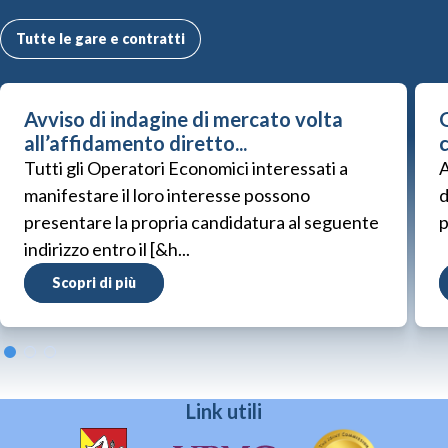
Tutte le gare e contratti
Avviso di indagine di mercato volta
G
all’affidamento diretto...
Tutti gli Operatori Economici interessati a
A
manifestare il loro interesse possono
d
presentare la propria candidatura al seguente
p
indirizzo entro il [&h...
Scopri di più
Link utili