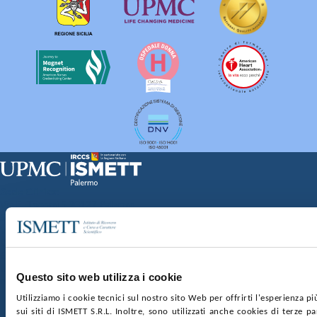
Sede Clinica:
Via E. Tricomi 5 90127 Palermo
Sede Sociale:
Via Discesa dei Giudici 4 90133 Palermo
Capitale sociale:
€2.000.000, interamente versato
Ufficio Registro delle imprese di Palermo
Questo sito web utilizza i cookie
nr. REA PA-201818 P.I. 04544550827
Utilizziamo i cookie tecnici sul nostro sito Web per offrirti l'esperienza p
sui siti di ISMETT S.R.L. Inoltre, sono utilizzati anche cookies di terze p