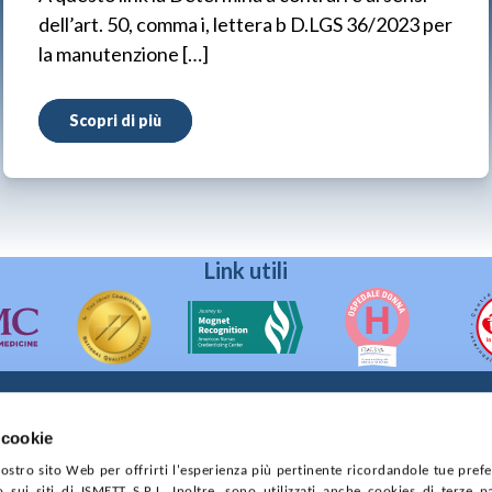
dell’art. 50, comma i, lettera b D.LGS 36/2023 per
la manutenzione […]
Scopri di più
Link utili
 cookie
90133 Palermo
 nostro sito Web per offrirti l'esperienza più pertinente ricordandole tue pref
prese di Palermo
o sui siti di ISMETT S.R.L. Inoltre, sono utilizzati anche cookies di terze p