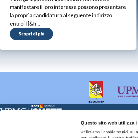
manifestare il loro interesse possono presentare
la propria candidatura al seguente indirizzo
entro il [&h...
Scopri di più
Sede Clinica:
Sede Sociale:
Questo sito web utilizza i
Via E. Tricomi 5 90127 Palermo
Via Discesa dei Giudici 4 
Utilizziamo i cookie tecnici sul
Capitale sociale:
Ufficio Registro delle im
per analizzare il nostro traffic