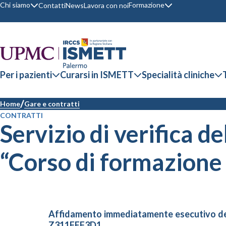
Chi siamo
Formazione
Contatti
News
Lavora con noi
Per i pazienti
Curarsi in ISMETT
Specialità cliniche
Home
Gare e contratti
CONTRATTI
Servizio di verifica d
“Corso di formazione 
Affidamento immediatamente esecutivo del S
Z311FEF3D1