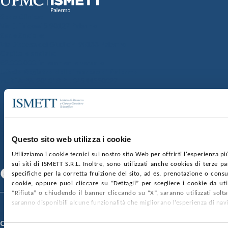
Sede Clinica:
Via E. Tricomi 5 90127 Palermo
Sede Sociale:
Via Discesa dei Giudici 4 90133 Palermo
Capitale sociale:
€2.000.000, interamente versato
Ufficio Registro delle imprese di Palermo
nr. REA PA-201818 P.I. 04544550827
SOCIETÀ TRASPARENTE
WHISTLEBLOWING
GARE E CONTRATTI
PRIVACY
COOKIE POLICY
SOSTIENICI
MAPPA DEL SITO
ACCESSIBILITÀ
CONTATTI
Questo sito web utilizza i cookie
Utilizziamo i cookie tecnici sul nostro sito Web per offrirti l'esperienza p
SEGUICI SU
sui siti di ISMETT S.R.L. Inoltre, sono utilizzati anche cookies di terze p
Facebook
Linkedin
Youtube
specifiche per la corretta fruizione del sito, ad es. prenotazione o consul
cookie, oppure puoi cliccare su “Dettagli” per scegliere i cookie da uti
“Rifiuta” o chiudendo il banner cliccando su “X”, saranno utilizzati sol
saranno disponibili alcune funzionalità che migliorano l’esperienza di nav
© 2026 ISMETT (Istituto Mediterraneo per i Trapianti e Terapie ad Alta
Specializzazione)
Credits