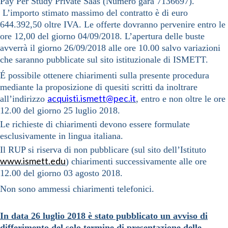
Pay Per Study Private Saas (Numero gara 7136697).
L’importo stimato massimo del contratto è di euro
644.392,50 oltre IVA. Le offerte dovranno pervenire entro le
ore 12,00 del giorno 04/09/2018. L’apertura delle buste
avverrà il giorno 26/09/2018 alle ore 10.00 salvo variazioni
che saranno pubblicate sul sito istituzionale di ISMETT.
É possibile ottenere chiarimenti sulla presente procedura
mediante la proposizione di quesiti scritti da inoltrare
acquisti.ismett@pec.it
all’indirizzo
, entro e non oltre le ore
12.00 del giorno 25 luglio 2018.
Le richieste di chiarimenti devono essere formulate
esclusivamente in lingua italiana.
Il RUP si riserva di non pubblicare (sul sito dell’Istituto
www.ismett.edu
) chiarimenti successivamente alle ore
12.00 del giorno 03 agosto 2018.
Non sono ammessi chiarimenti telefonici.
In data 26 luglio 2018 è stato pubblicato un avviso di
differimento del solo termine di presentazione delle