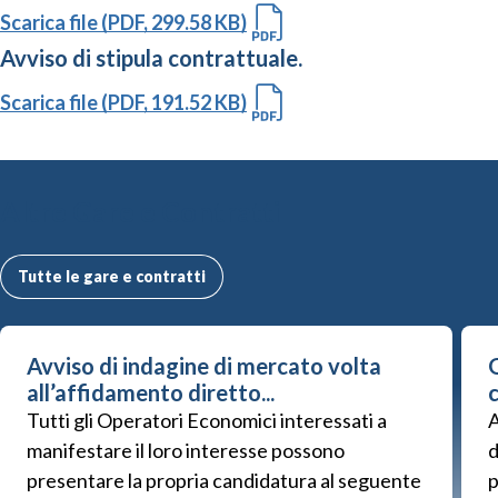
Scarica file (PDF, 299.58 KB)
Avviso di stipula contrattuale.
Scarica file (PDF, 191.52 KB)
Altre Gare e Contratti
Tutte le gare e contratti
Avviso di indagine di mercato volta
G
all’affidamento diretto...
Tutti gli Operatori Economici interessati a
A
manifestare il loro interesse possono
d
presentare la propria candidatura al seguente
p