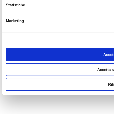
Statistiche
Marketing
Accett
Accetta s
Rif