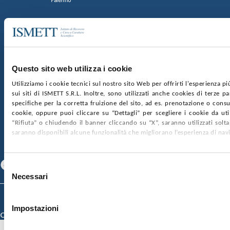
Sede Clinica:
Via E. Tricomi 5 90127 Palermo
Sede Sociale:
Via Discesa dei Giudici 4 90133 Palermo
Capitale sociale:
€2.000.000, interamente versato
Ufficio Registro delle imprese di Palermo
Questo sito web utilizza i cookie
nr. REA PA-201818 P.I. 04544550827
Utilizziamo i cookie tecnici sul nostro sito Web per offrirti l'esperienza p
sui siti di ISMETT S.R.L. Inoltre, sono utilizzati anche cookies di terze p
SOCIETÀ TRASPARENTE
WHISTLEBLOWING
specifiche per la corretta fruizione del sito, ad es. prenotazione o consul
GARE E CONTRATTI
PRIVACY
COOKIE POLICY
cookie, oppure puoi cliccare su “Dettagli” per scegliere i cookie da uti
SOSTIENICI
MAPPA DEL SITO
ACCESSIBILITÀ
“Rifiuta” o chiudendo il banner cliccando su “X”, saranno utilizzati sol
CONTATTI
saranno disponibili alcune funzionalità che migliorano l’esperienza di nav
SEGUICI SU
Facebook
Linkedin
Youtube
Selezione
Necessari
del
consenso
© 2026 ISMETT (Istituto Mediterraneo per i Trapianti e Terapie ad Alta
Specializzazione)
Impostazioni
Credits