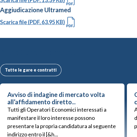
Aggiudicazione Ultramed
Scarica file (PDF, 63.95 KB)
Altre Gare e Contratti
Tutte le gare e contratti
Avviso di indagine di mercato volta
G
all’affidamento diretto...
Tutti gli Operatori Economici interessati a
A
manifestare il loro interesse possono
d
presentare la propria candidatura al seguente
p
indirizzo entro il [&h...