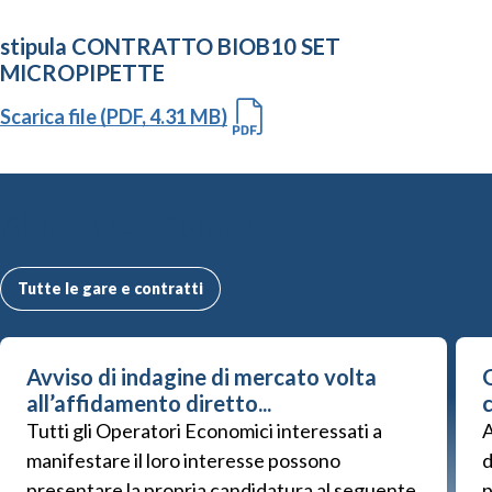
stipula CONTRATTO BIOB10 SET
MICROPIPETTE
Scarica file (PDF, 4.31 MB)
Altre Gare e Contratti
Tutte le gare e contratti
Avviso di indagine di mercato volta
G
all’affidamento diretto...
Tutti gli Operatori Economici interessati a
A
manifestare il loro interesse possono
d
presentare la propria candidatura al seguente
p