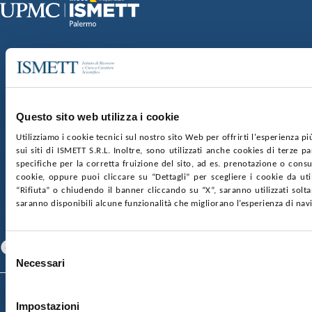
Sede Clinica:
Via E. Tricomi 5 90127 Palermo
Sede Sociale:
Via Discesa dei Giudici 4 90133 Palermo
Capitale sociale:
€2.000.000, interamente versato
Ufficio Registro delle imprese di Palermo
Questo sito web utilizza i cookie
nr. REA PA-201818 P.I. 04544550827
Utilizziamo i cookie tecnici sul nostro sito Web per offrirti l'esperienza p
sui siti di ISMETT S.R.L. Inoltre, sono utilizzati anche cookies di terze p
SOCIETÀ TRASPARENTE
WHISTLEBLOWING
specifiche per la corretta fruizione del sito, ad es. prenotazione o consul
GARE E CONTRATTI
PRIVACY
COOKIE POLICY
cookie, oppure puoi cliccare su “Dettagli” per scegliere i cookie da uti
SOSTIENICI
MAPPA DEL SITO
ACCESSIBILITÀ
“Rifiuta” o chiudendo il banner cliccando su “X”, saranno utilizzati sol
CONTATTI
saranno disponibili alcune funzionalità che migliorano l’esperienza di nav
SEGUICI SU
Facebook
Linkedin
Youtube
Selezione
Necessari
del
consenso
© 2026 ISMETT (Istituto Mediterraneo per i Trapianti e Terapie ad Alta
Specializzazione)
Impostazioni