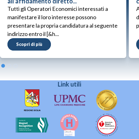
all’affidamento diretto...
Tutti gli Operatori Economici interessati a
A
manifestare il loro interesse possono
d
presentare la propria candidatura al seguente
p
indirizzo entro il [&h...
Scopri di più
Link utili