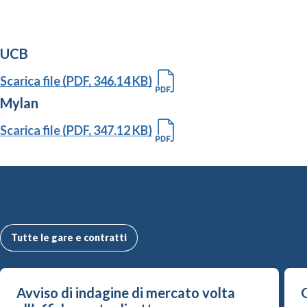
UCB
Scarica file (PDF, 346.14 KB)
Mylan
Scarica file (PDF, 347.12 KB)
Altre Gare e Contratti
Tutte le gare e contratti
Avviso di indagine di mercato volta
G