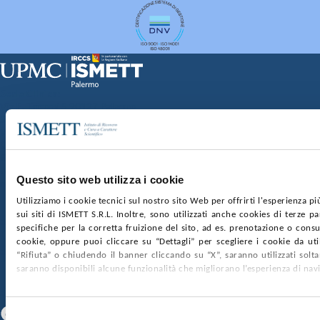
Sede Clinica:
Via E. Tricomi 5 90127 Palermo
Sede Sociale:
Via Discesa dei Giudici 4 90133 Palermo
Capitale sociale:
€2.000.000, interamente versato
Ufficio Registro delle imprese di Palermo
Questo sito web utilizza i cookie
nr. REA PA-201818 P.I. 04544550827
Utilizziamo i cookie tecnici sul nostro sito Web per offrirti l'esperienza p
sui siti di ISMETT S.R.L. Inoltre, sono utilizzati anche cookies di terze p
SOCIETÀ TRASPARENTE
WHISTLEBLOWING
specifiche per la corretta fruizione del sito, ad es. prenotazione o consul
GARE E CONTRATTI
PRIVACY
COOKIE POLICY
cookie, oppure puoi cliccare su “Dettagli” per scegliere i cookie da uti
SOSTIENICI
MAPPA DEL SITO
ACCESSIBILITÀ
“Rifiuta” o chiudendo il banner cliccando su “X”, saranno utilizzati sol
CONTATTI
saranno disponibili alcune funzionalità che migliorano l’esperienza di nav
SEGUICI SU
Facebook
Linkedin
Youtube
Selezione