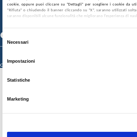
GARE E CONTRATTI
PRIVACY
COOKIE POLICY
cookie, oppure puoi cliccare su “Dettagli” per scegliere i cookie da uti
SOSTIENICI
MAPPA DEL SITO
ACCESSIBILITÀ
“Rifiuta” o chiudendo il banner cliccando su “X”, saranno utilizzati sol
CONTATTI
saranno disponibili alcune funzionalità che migliorano l’esperienza di nav
SEGUICI SU
Facebook
Linkedin
Youtube
Selezione
Necessari
del
consenso
© 2026 ISMETT (Istituto Mediterraneo per i Trapianti e Terapie ad Alta
Specializzazione)
Impostazioni
Credits
Statistiche
Marketing