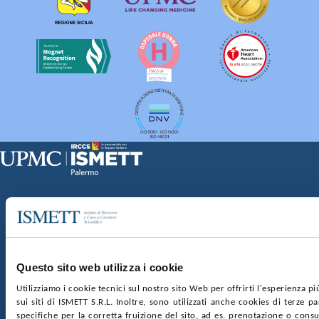
Sede Clinica:
Via E. Tricomi 5 90127 Palermo
Sede Sociale:
Via Discesa dei Giudici 4 90133 Palermo
Capitale sociale:
€2.000.000, interamente versato
Ufficio Registro delle imprese di Palermo
Questo sito web utilizza i cookie
nr. REA PA-201818 P.I. 04544550827
Utilizziamo i cookie tecnici sul nostro sito Web per offrirti l'esperienza p
sui siti di ISMETT S.R.L. Inoltre, sono utilizzati anche cookies di terze p
SOCIETÀ TRASPARENTE
WHISTLEBLOWING
specifiche per la corretta fruizione del sito, ad es. prenotazione o consul