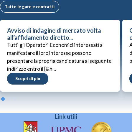
Tutte le gare e contratti
Avviso di indagine di mercato volta
G
all’affidamento diretto...
Tutti gli Operatori Economici interessati a
A
manifestare il loro interesse possono
d
presentare la propria candidatura al seguente
p
indirizzo entro il [&h...
Scopri di più
Link utili