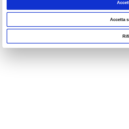
Accett
Accetta s
Rif