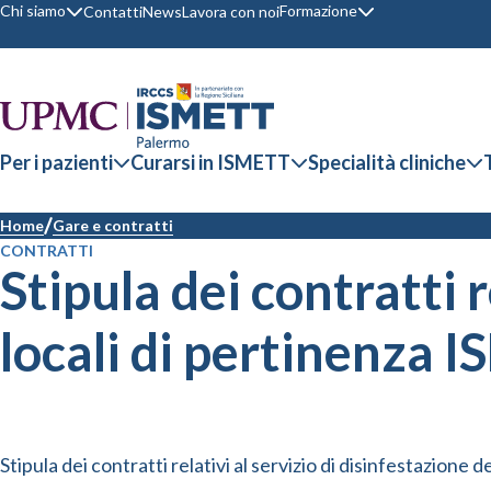
Chi siamo
Formazione
Contatti
News
Lavora con noi
Per i pazienti
Curarsi in ISMETT
Specialità cliniche
Home
Gare e contratti
CONTRATTI
Stipula dei contratti r
locali di pertinenza
Stipula dei contratti relativi al servizio di disinfestazion