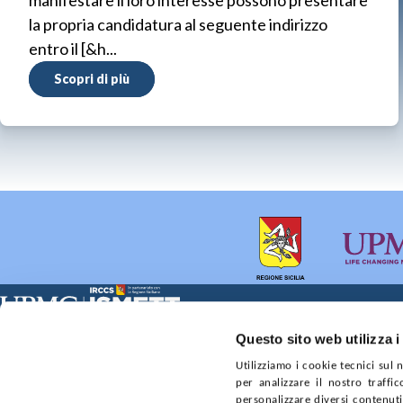
manifestare il loro interesse possono presentare
la propria candidatura al seguente indirizzo
entro il [&h...
Scopri di più
Sede Clinica:
Sede Sociale:
Questo sito web utilizza i
Via E. Tricomi 5 90127 Palermo
Via Discesa dei Giudici 4 
Utilizziamo i cookie tecnici sul
Capitale sociale:
Ufficio Registro delle im
per analizzare il nostro traffic
€2.000.000, interamente versato
nr. REA PA-201818 P.I. 0
personalizzare diversi contenuti 