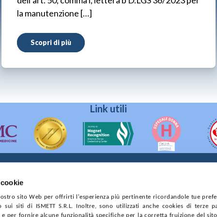
dell’art. 50, comma i, lettera b D.LGS 36/2023 per
la manutenzione […]
Scopri di più
Link utili
 cookie
90133 Palermo
 nostro sito Web per offrirti l'esperienza più pertinente ricordandole tue pref
prese di Palermo
o sui siti di ISMETT S.R.L. Inoltre, sono utilizzati anche cookies di terze p
4544550827
e per fornire alcune funzionalità specifiche per la corretta fruizione del sito