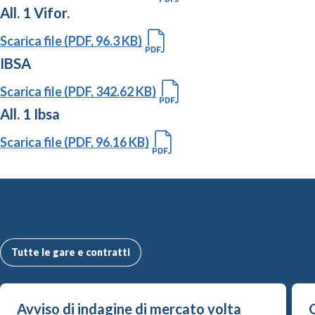
All. 1 Vifor.
Scarica file (PDF, 96.3 KB)
IBSA
Scarica file (PDF, 342.62 KB)
All. 1 Ibsa
Scarica file (PDF, 96.16 KB)
Altre Gare e Contratti
Tutte le gare e contratti
Avviso di indagine di mercato volta
G