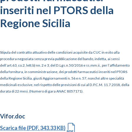
inseriti nel PTORS della
Regione Sicilia
Stipula del contratto attuativo delle condizioni acquisite da CUC in esito alla
procedura negoziata senza previa pubblicazione del bando, indetta, ai sensi
dell’art.63, co.2, lett.b) nn. 2 e 3, del D.Lgs.n.50/2016 e ss.mm.ii., per l’affidamento
della fornitura, in somministrazione, dei prodotti farmaceutici inseriti nel PTORS
della Regione Sicilia, giusti Aggiornamenti n. 56 e n. 57, nonché altre specialità
medicinali esclusive, nel rispetto delle previsioni di cui al D.P.C.M. 11.7.2018, della
durata di 22 mesi, (Numero di gara ANAC 8057171).
Vifor.doc
Scarica file (PDF, 343.33 KB)