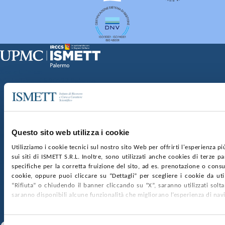
Sede Clinica:
Via E. Tricomi 5 90127 Palermo
Sede Sociale:
Via Discesa dei Giudici 4 90133 Palermo
Capitale sociale:
€2.000.000, interamente versato
Ufficio Registro delle imprese di Palermo
Questo sito web utilizza i cookie
nr. REA PA-201818 P.I. 04544550827
Utilizziamo i cookie tecnici sul nostro sito Web per offrirti l'esperienza p
sui siti di ISMETT S.R.L. Inoltre, sono utilizzati anche cookies di terze p
SOCIETÀ TRASPARENTE
WHISTLEBLOWING
specifiche per la corretta fruizione del sito, ad es. prenotazione o consul
GARE E CONTRATTI
PRIVACY
COOKIE POLICY
cookie, oppure puoi cliccare su “Dettagli” per scegliere i cookie da uti
SOSTIENICI
MAPPA DEL SITO
ACCESSIBILITÀ
“Rifiuta” o chiudendo il banner cliccando su “X”, saranno utilizzati sol
CONTATTI
saranno disponibili alcune funzionalità che migliorano l’esperienza di nav
SEGUICI SU