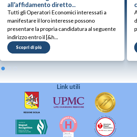
all’affidamento diretto...
Tutti gli Operatori Economici interessati a
A
manifestare il loro interesse possono
d
presentare la propria candidatura al seguente
p
indirizzo entro il [&h...
Scopri di più
Link utili