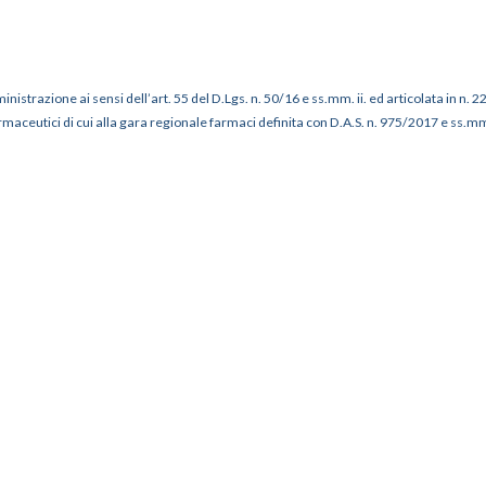
istrazione ai sensi dell’art. 55 del D.Lgs. n. 50/16 e ss.mm. ii. ed articolata in n. 22
rmaceutici di cui alla gara regionale farmaci definita con D.A.S. n. 975/2017 e ss.mm