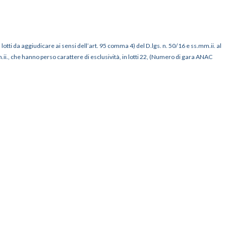
 lotti da aggiudicare ai sensi dell’art. 95 comma 4) del D.lgs. n. 50/16 e ss.mm.ii. al
.ii., che hanno perso carattere di esclusività, in lotti 22, (Numero di gara ANAC