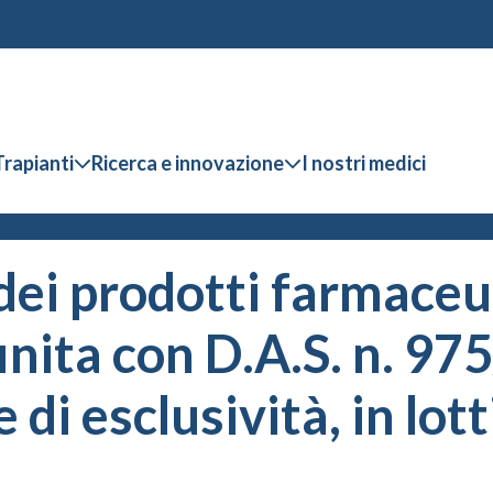
Trapianti
Ricerca e innovazione
I nostri medici
dei prodotti farmaceuti
nita con D.A.S. n. 975
di esclusività, in lot