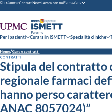
Chi siamo
Formazione
Contatti
News
Lavora con noi
Per i pazienti
Curarsi in ISMETT
Specialità cliniche
Home
Gare e contratti
CONTRATTI
Stipula del contratto 
regionale farmaci defi
hanno perso carattere 
ANAC 8057024)”