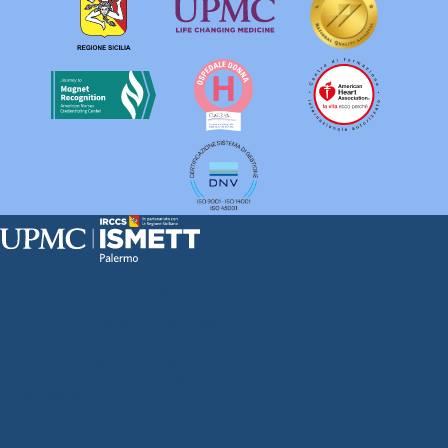
Sede Clinica:
Via E. Tricomi 5 90127 Palermo
Sede Sociale:
Via Discesa dei Giudici 4 90133 Palermo
Capitale sociale:
€2.000.000, interamente versato
Ufficio Registro delle imprese di Palermo
nr. REA PA-201818 P.I. 04544550827