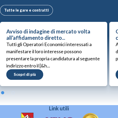
Tutte le gare e contratti
Avviso di indagine di mercato volta
G
all’affidamento diretto...
Tutti gli Operatori Economici interessati a
A
manifestare il loro interesse possono
d
presentare la propria candidatura al seguente
p
indirizzo entro il [&h...
Scopri di più
Link utili