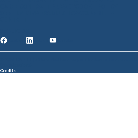
SOCIETÀ TRASPARENTE
WHISTLEBLOWING
GARE E CONTRATTI
PRIVACY
COOKIE POLICY
SOSTIENICI
MAPPA DEL SITO
ACCESSIBILITÀ
CONTATTI
SEGUICI SU
Facebook
Linkedin
Youtube
© 2026 ISMETT (Istituto Mediterraneo per i Trapianti e Terapie ad Alta
Specializzazione)
Credits