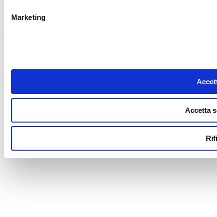
Marketing
Accett
Accetta s
Rif