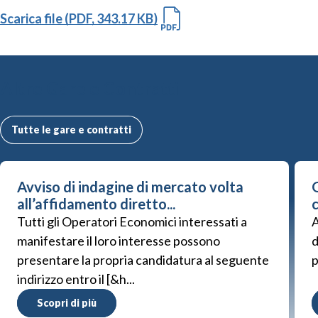
Scarica file (PDF, 343.17 KB)
Altre Gare e Contratti
Tutte le gare e contratti
Avviso di indagine di mercato volta
G
all’affidamento diretto...
Tutti gli Operatori Economici interessati a
A
manifestare il loro interesse possono
d
presentare la propria candidatura al seguente
p
indirizzo entro il [&h...
Scopri di più