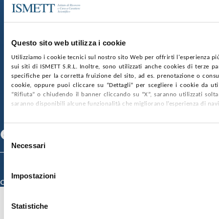
Sede Sociale:
Via Discesa dei Giudici 4 90133 Palermo
Capitale sociale:
€2.000.000, interamente versato
Ufficio Registro delle imprese di Palermo
Questo sito web utilizza i cookie
nr. REA PA-201818 P.I. 04544550827
Utilizziamo i cookie tecnici sul nostro sito Web per offrirti l'esperienza p
sui siti di ISMETT S.R.L. Inoltre, sono utilizzati anche cookies di terze p
SOCIETÀ TRASPARENTE
WHISTLEBLOWING
specifiche per la corretta fruizione del sito, ad es. prenotazione o consul
GARE E CONTRATTI
PRIVACY
COOKIE POLICY
cookie, oppure puoi cliccare su “Dettagli” per scegliere i cookie da uti
SOSTIENICI
MAPPA DEL SITO
ACCESSIBILITÀ
“Rifiuta” o chiudendo il banner cliccando su “X”, saranno utilizzati sol
CONTATTI
saranno disponibili alcune funzionalità che migliorano l’esperienza di nav
SEGUICI SU
Facebook
Linkedin
Youtube
Selezione
Necessari
del
consenso
© 2026 ISMETT (Istituto Mediterraneo per i Trapianti e Terapie ad Alta
Specializzazione)
Impostazioni
Credits
Statistiche