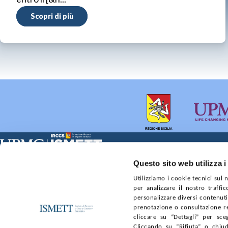
Scopri di più
Sede Clinica:
Sede Sociale:
Questo sito web utilizza i
Via E. Tricomi 5 90127 Palermo
Via Discesa dei Giudici 4 
Utilizziamo i cookie tecnici sul
Capitale sociale:
Ufficio Registro delle im
per analizzare il nostro traffic
€2.000.000, interamente versato
nr. REA PA-201818 P.I. 0
personalizzare diversi contenuti 
prenotazione o consultazione re
SOCIETÀ TRASPARENTE
WHISTLEBLOWING
GARE E 
cliccare su “Dettagli” per sce
Cliccando su “Rifiuta” o chiud