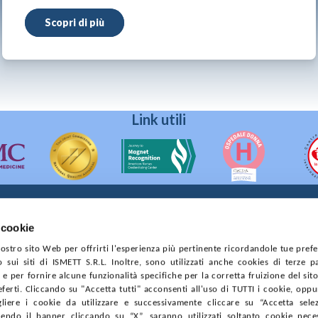
Scopri di più
Link utili
 cookie
90133 Palermo
 nostro sito Web per offrirti l'esperienza più pertinente ricordandole tue pref
prese di Palermo
o sui siti di ISMETT S.R.L. Inoltre, sono utilizzati anche cookies di terze p
4544550827
e per fornire alcune funzionalità specifiche per la corretta fruizione del sito
ferti. Cliccando su "Accetta tutti" acconsenti all'uso di TUTTI i cookie, opp
CONTRATTI
PRIVACY
COOKIE POLICY
SOSTIENICI
MAPP
gliere i cookie da utilizzare e successivamente cliccare su “Accetta selezi
endo il banner cliccando su “X”, saranno utilizzati soltanto cookie neces