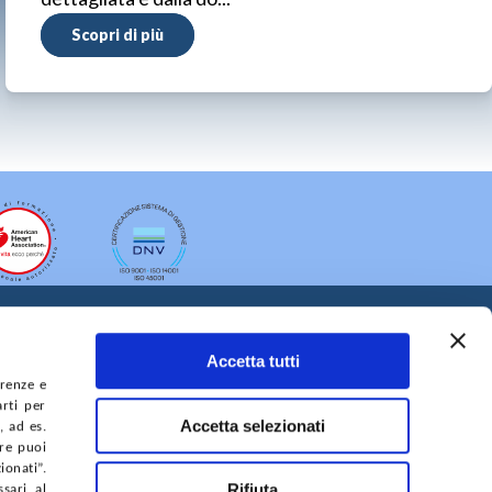
Scopri di più
Accetta tutti
erenze e
arti per
Accetta selezionati
, ad es.
ure puoi
A DEL SITO
ACCESSIBILITÀ
CONTATTI
onati”.
Rifiuta
sari al