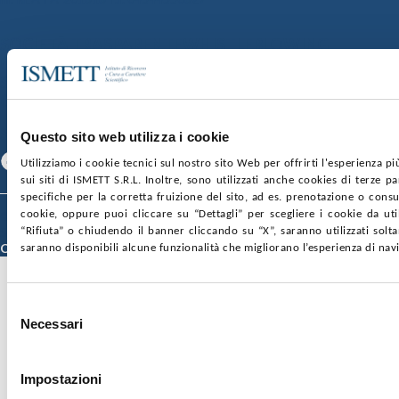
SOCIETÀ TRASPARENTE
WHISTLEBLOWING
GARE E CONTRATTI
PRIVACY
COOKIE POLICY
SOSTIENICI
MAPPA DEL SITO
ACCESSIBILITÀ
CONTATTI
SEGUICI SU
Questo sito web utilizza i cookie
Facebook
Linkedin
Youtube
Utilizziamo i cookie tecnici sul nostro sito Web per offrirti l'esperienza p
sui siti di ISMETT S.R.L. Inoltre, sono utilizzati anche cookies di terze p
specifiche per la corretta fruizione del sito, ad es. prenotazione o consul
© 2026 ISMETT (Istituto Mediterraneo per i Trapianti e Terapie ad Alta
cookie, oppure puoi cliccare su “Dettagli” per scegliere i cookie da uti
Specializzazione)
“Rifiuta” o chiudendo il banner cliccando su “X”, saranno utilizzati sol
Credits
saranno disponibili alcune funzionalità che migliorano l’esperienza di nav
Selezione
Necessari
del
consenso
Impostazioni