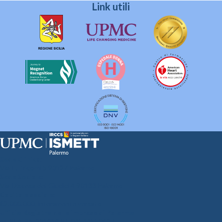
Link utili
Sede Clinica:
Via E. Tricomi 5 90127 Palermo
Sede Sociale:
Via Discesa dei Giudici 4 90133 Palermo
Capitale sociale:
€2.000.000, interamente versato
Ufficio Registro delle imprese di Palermo
nr. REA PA-201818 P.I. 04544550827