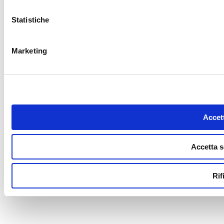
Statistiche
Marketing
Accett
Accetta s
Rif