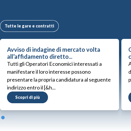
Altre Gare e Contratti
Tutte le gare e contratti
Avviso di indagine di mercato volta
G
all’affidamento diretto...
Tutti gli Operatori Economici interessati a
A
manifestare il loro interesse possono
d
presentare la propria candidatura al seguente
p
indirizzo entro il [&h...
Scopri di più