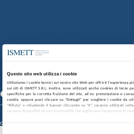
Sede Clinica:
Via E. Tricomi 5 90127 Palermo
Sede Sociale:
Via Discesa dei Giudici 4 90133 Palermo
Capitale sociale:
€2.000.000, interamente versato
Ufficio Registro delle imprese di Palermo
nr. REA PA-201818 P.I. 04544550827
SOCIETÀ TRASPARENTE
WHISTLEBLOWING
GARE E CONTRATTI
PRIVACY
COOKIE POLICY
SOSTIENICI
MAPPA DEL SITO
ACCESSIBILITÀ
CONTATTI
Questo sito web utilizza i cookie
Utilizziamo i cookie tecnici sul nostro sito Web per offrirti l'esperienza p
SEGUICI SU
sui siti di ISMETT S.R.L. Inoltre, sono utilizzati anche cookies di terze p
Facebook
Linkedin
Youtube
specifiche per la corretta fruizione del sito, ad es. prenotazione o consul
cookie, oppure puoi cliccare su “Dettagli” per scegliere i cookie da uti
“Rifiuta” o chiudendo il banner cliccando su “X”, saranno utilizzati sol
saranno disponibili alcune funzionalità che migliorano l’esperienza di nav
© 2026 ISMETT (Istituto Mediterraneo per i Trapianti e Terapie ad Alta
Specializzazione)
Credits
Selezione