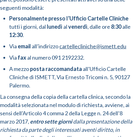
seguenti modalità:
Personalmente
presso l’Ufficio Cartelle Cliniche
tutti i giorni, dal
lunedì
al
venerdì
, dalle ore
8:30
alle
12:30
.
Via
email
all’indirizzo
cartellecliniche@ismett.edu
Via
fax
al numero 091 2192232.
A mezzo
posta raccomandata
all’Ufficio Cartelle
Cliniche di ISMETT, Via Ernesto Tricomi n. 5, 90127
Palermo.
La consegna della copia della cartella clinica, secondo la
modalità selezionata nel modulo di richiesta, avviene, ai
sensi dell’Articolo 4 comma 2 della Legge n. 24 dell’8
marzo 2017,
entro sette giorni
dalla presentazione della
richiesta da parte degli interessati aventi diritto, in