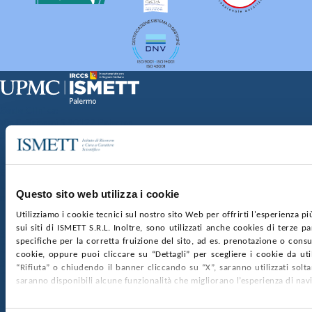
Sede Clinica:
Via E. Tricomi 5 90127 Palermo
Sede Sociale:
Via Discesa dei Giudici 4 90133 Palermo
Capitale sociale:
€2.000.000, interamente versato
Ufficio Registro delle imprese di Palermo
Questo sito web utilizza i cookie
nr. REA PA-201818 P.I. 04544550827
Utilizziamo i cookie tecnici sul nostro sito Web per offrirti l'esperienza p
sui siti di ISMETT S.R.L. Inoltre, sono utilizzati anche cookies di terze p
SOCIETÀ TRASPARENTE
WHISTLEBLOWING
specifiche per la corretta fruizione del sito, ad es. prenotazione o consul
GARE E CONTRATTI
PRIVACY
COOKIE POLICY
cookie, oppure puoi cliccare su “Dettagli” per scegliere i cookie da uti
SOSTIENICI
MAPPA DEL SITO
ACCESSIBILITÀ
“Rifiuta” o chiudendo il banner cliccando su “X”, saranno utilizzati sol
CONTATTI
saranno disponibili alcune funzionalità che migliorano l’esperienza di nav
SEGUICI SU