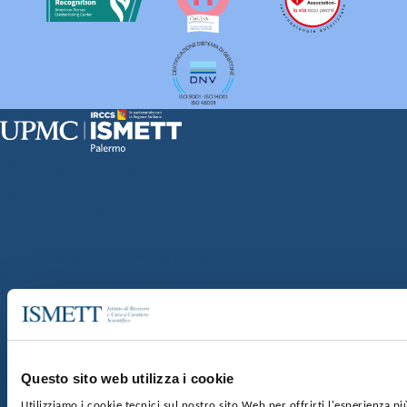
Sede Clinica:
Via E. Tricomi 5 90127 Palermo
Sede Sociale:
Via Discesa dei Giudici 4 90133 Palermo
Capitale sociale:
€2.000.000, interamente versato
Ufficio Registro delle imprese di Palermo
nr. REA PA-201818 P.I. 04544550827
SOCIETÀ TRASPARENTE
WHISTLEBLOWING
GARE E CONTRATTI
PRIVACY
COOKIE POLICY
SOSTIENICI
MAPPA DEL SITO
ACCESSIBILITÀ
CONTATTI
Questo sito web utilizza i cookie
Utilizziamo i cookie tecnici sul nostro sito Web per offrirti l'esperienza p