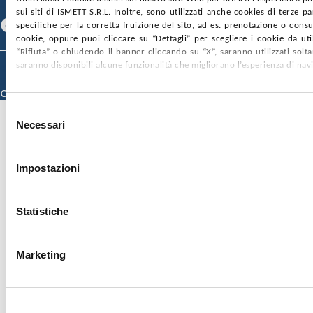
SEGUICI SU
sui siti di ISMETT S.R.L. Inoltre, sono utilizzati anche cookies di terze p
Facebook
Linkedin
Youtube
specifiche per la corretta fruizione del sito, ad es. prenotazione o consul
cookie, oppure puoi cliccare su “Dettagli” per scegliere i cookie da uti
“Rifiuta” o chiudendo il banner cliccando su “X”, saranno utilizzati sol
saranno disponibili alcune funzionalità che migliorano l’esperienza di nav
© 2026 ISMETT (Istituto Mediterraneo per i Trapianti e Terapie ad Alta
Specializzazione)
Credits
Selezione
Necessari
del
consenso
Impostazioni
Statistiche
Marketing