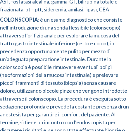
AST, fosfatasi alcalina, gamma-GT, bilirubina totale e
frazionata, pt – ptt, sideremia, amilasi, lipasi, CEA
COLONSCOPIA:
è un esame diagnostico che consiste
nell’introduzione di una sonda flessibile (colonscopio)
attraverso l’orifizio anale per esplorare la mucosa del
tratto gastrointestinale inferiore (retto e colon), in
precedenza opportunamente pulito per mezzo di
un’adeguata preparazione intestinale. Durante la
colonscopia è possibile rimuovere eventuali polipi
(neoformazioni della mucosa intestinale) e prelevare
piccoli frammenti di tessuto (biopsia) senza causare
dolore, utilizzando piccole pinze che vengono introdotte
attraverso il colonscopio. La procedura è eseguita sotto
sedazione profonda e prevede la costante presenza di un
anestesista per garantire il comfort del paziente. Al
termine, si tiene un incontro con l’endoscopista per
discutere i risultati e, se sono state effettuate biopsie o