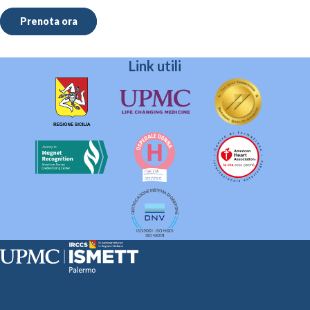
Prenota ora
Link utili
Sede Clinica:
Via E. Tricomi 5 90127 Palermo
Sede Sociale: