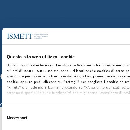
Via Discesa dei Giudici 4 90133 Palermo
Capitale sociale:
€2.000.000, interamente versato
Ufficio Registro delle imprese di Palermo
nr. REA PA-201818 P.I. 04544550827
SOCIETÀ TRASPARENTE
WHISTLEBLOWING
GARE E CONTRATTI
PRIVACY
COOKIE POLICY
SOSTIENICI
MAPPA DEL SITO
ACCESSIBILITÀ
CONTATTI
Questo sito web utilizza i cookie
Utilizziamo i cookie tecnici sul nostro sito Web per offrirti l'esperienza p
SEGUICI SU
sui siti di ISMETT S.R.L. Inoltre, sono utilizzati anche cookies di terze p
Facebook
Linkedin
Youtube
specifiche per la corretta fruizione del sito, ad es. prenotazione o consul
cookie, oppure puoi cliccare su “Dettagli” per scegliere i cookie da uti
“Rifiuta” o chiudendo il banner cliccando su “X”, saranno utilizzati sol
saranno disponibili alcune funzionalità che migliorano l’esperienza di nav
© 2026 ISMETT (Istituto Mediterraneo per i Trapianti e Terapie ad Alta
Specializzazione)
Credits
Selezione
Necessari
del
consenso