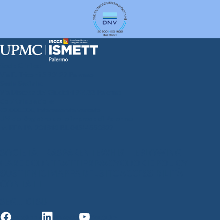
Sede Clinica:
Via E. Tricomi 5 90127 Palermo
Sede Sociale:
Via Discesa dei Giudici 4 90133 Palermo
Capitale sociale:
€2.000.000, interamente versato
Ufficio Registro delle imprese di Palermo
nr. REA PA-201818 P.I. 04544550827
SOCIETÀ TRASPARENTE
WHISTLEBLOWING
GARE E CONTRATTI
PRIVACY
COOKIE POLICY
SOSTIENICI
MAPPA DEL SITO
ACCESSIBILITÀ
CONTATTI
SEGUICI SU
Facebook
Linkedin
Youtube