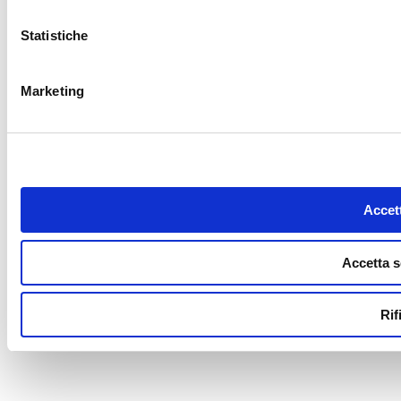
Statistiche
Marketing
Accett
Accetta s
Rif