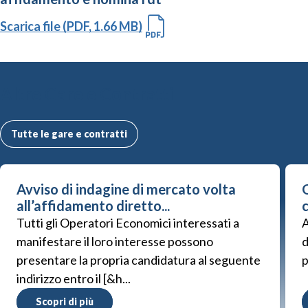
Scarica file (PDF, 1.66 MB)
Altre Gare e Contratti
Tutte le gare e contratti
Avviso di indagine di mercato volta
G
all’affidamento diretto...
Tutti gli Operatori Economici interessati a
A
manifestare il loro interesse possono
d
presentare la propria candidatura al seguente
p
indirizzo entro il [&h...
Scopri di più