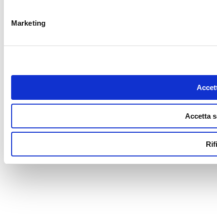
Marketing
Accett
Accetta s
Rif