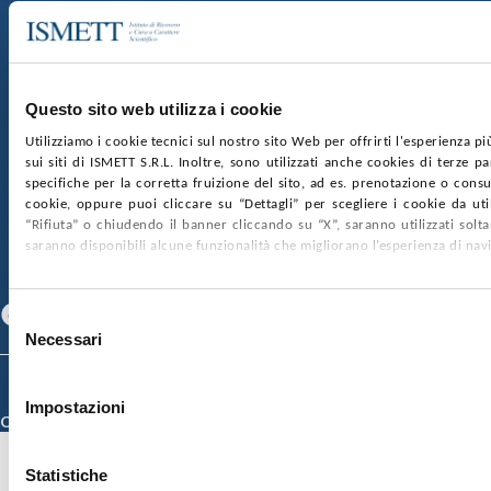
Sede Sociale:
Via Discesa dei Giudici 4 90133 Palermo
Capitale sociale:
€2.000.000, interamente versato
Ufficio Registro delle imprese di Palermo
Questo sito web utilizza i cookie
nr. REA PA-201818 P.I. 04544550827
Utilizziamo i cookie tecnici sul nostro sito Web per offrirti l'esperienza p
sui siti di ISMETT S.R.L. Inoltre, sono utilizzati anche cookies di terze p
SOCIETÀ TRASPARENTE
WHISTLEBLOWING
specifiche per la corretta fruizione del sito, ad es. prenotazione o consul
GARE E CONTRATTI
PRIVACY
COOKIE POLICY
cookie, oppure puoi cliccare su “Dettagli” per scegliere i cookie da uti
SOSTIENICI
MAPPA DEL SITO
ACCESSIBILITÀ
“Rifiuta” o chiudendo il banner cliccando su “X”, saranno utilizzati sol
CONTATTI
saranno disponibili alcune funzionalità che migliorano l’esperienza di nav
SEGUICI SU
Facebook
Linkedin
Youtube
Selezione
Necessari
del
consenso
© 2026 ISMETT (Istituto Mediterraneo per i Trapianti e Terapie ad Alta
Specializzazione)
Impostazioni
Credits
Statistiche