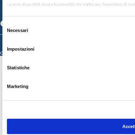
CONTATTI
saranno disponibili alcune funzionalità che migliorano l’esperienza di nav
SEGUICI SU
Facebook
Linkedin
Youtube
Selezione
Necessari
del
consenso
© 2026 ISMETT (Istituto Mediterraneo per i Trapianti e Terapie ad Alta
Specializzazione)
Impostazioni
Credits
Statistiche
Marketing
Accett