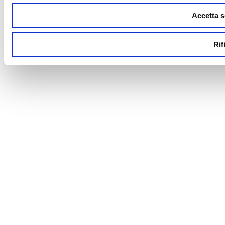
Accetta s
Rif