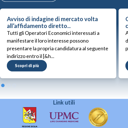
Avviso di indagine di mercato volta
G
all’affidamento diretto...
Tutti gli Operatori Economici interessati a
A
manifestare il loro interesse possono
d
presentare la propria candidatura al seguente
p
indirizzo entro il [&h...
Scopri di più
Link utili