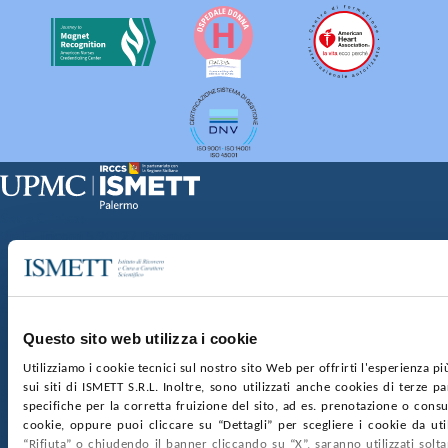
Sede Clinica:
Via E. Tricomi 5 90127 Palermo
Sede Sociale:
Via Discesa dei Giudici 4 90133 Palermo
Capitale sociale:
€2.000.000, interamente versato
Ufficio Registro delle imprese di Palermo
Questo sito web utilizza i cookie
nr. REA PA-201818 P.I. 04544550827
Utilizziamo i cookie tecnici sul nostro sito Web per offrirti l'esperienza p
sui siti di ISMETT S.R.L. Inoltre, sono utilizzati anche cookies di terze p
SOCIETÀ TRASPARENTE
WHISTLEBLOWING
specifiche per la corretta fruizione del sito, ad es. prenotazione o consul
GARE E CONTRATTI
PRIVACY
COOKIE POLICY
cookie, oppure puoi cliccare su “Dettagli” per scegliere i cookie da uti
SOSTIENICI
MAPPA DEL SITO
ACCESSIBILITÀ
“Rifiuta” o chiudendo il banner cliccando su “X”, saranno utilizzati sol