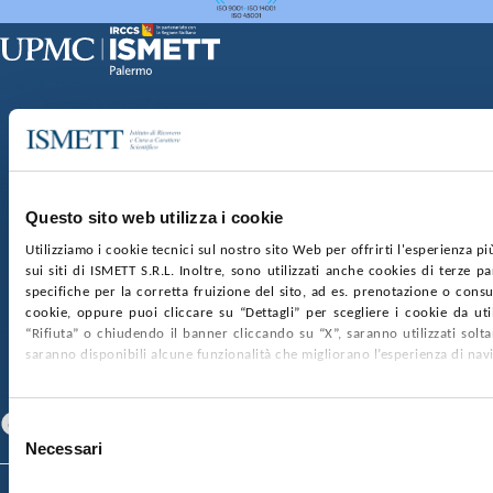
Sede Clinica:
Via E. Tricomi 5 90127 Palermo
Sede Sociale:
Via Discesa dei Giudici 4 90133 Palermo
Capitale sociale:
€2.000.000, interamente versato
Ufficio Registro delle imprese di Palermo
Questo sito web utilizza i cookie
nr. REA PA-201818 P.I. 04544550827
Utilizziamo i cookie tecnici sul nostro sito Web per offrirti l'esperienza p
sui siti di ISMETT S.R.L. Inoltre, sono utilizzati anche cookies di terze p
SOCIETÀ TRASPARENTE
WHISTLEBLOWING
specifiche per la corretta fruizione del sito, ad es. prenotazione o consul
GARE E CONTRATTI
PRIVACY
COOKIE POLICY
cookie, oppure puoi cliccare su “Dettagli” per scegliere i cookie da uti
SOSTIENICI
MAPPA DEL SITO
ACCESSIBILITÀ
“Rifiuta” o chiudendo il banner cliccando su “X”, saranno utilizzati sol
CONTATTI
saranno disponibili alcune funzionalità che migliorano l’esperienza di nav
SEGUICI SU
Facebook
Linkedin
Youtube
Selezione
Necessari
del
consenso
© 2026 ISMETT (Istituto Mediterraneo per i Trapianti e Terapie ad Alta