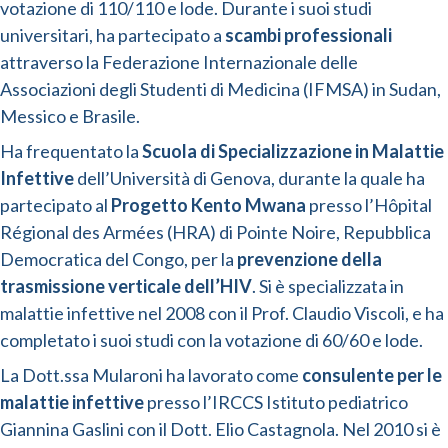
votazione di 110/110 e lode. Durante i suoi studi
universitari, ha partecipato a
scambi professionali
attraverso la Federazione Internazionale delle
Associazioni degli Studenti di Medicina (IFMSA) in Sudan,
Messico e Brasile.
Ha frequentato la
Scuola di Specializzazione in Malattie
Infettive
dell’Università di Genova, durante la quale ha
partecipato al
Progetto Kento Mwana
presso l’Hôpital
Régional des Armées (HRA) di Pointe Noire, Repubblica
Democratica del Congo, per la
prevenzione della
trasmissione verticale dell’HIV
. Si è specializzata in
malattie infettive nel 2008 con il Prof. Claudio Viscoli, e ha
completato i suoi studi con la votazione di 60/60 e lode.
La Dott.ssa Mularoni ha lavorato come
consulente per le
malattie infettive
presso l’IRCCS Istituto pediatrico
Giannina Gaslini con il Dott. Elio Castagnola. Nel 2010 si è