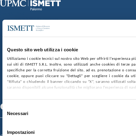
Sede Clinica:
Via E. Tricomi 5 90127 Palermo
Sede Sociale:
Via Discesa dei Giudici 4 90133 Palermo
Capitale sociale:
€2.000.000, interamente versato
Ufficio Registro delle imprese di Palermo
Questo sito web utilizza i cookie
nr. REA PA-201818 P.I. 04544550827
Utilizziamo i cookie tecnici sul nostro sito Web per offrirti l'esperienza p
sui siti di ISMETT S.R.L. Inoltre, sono utilizzati anche cookies di terze p
SOCIETÀ TRASPARENTE
WHISTLEBLOWING
specifiche per la corretta fruizione del sito, ad es. prenotazione o consul
GARE E CONTRATTI
PRIVACY
COOKIE POLICY
cookie, oppure puoi cliccare su “Dettagli” per scegliere i cookie da uti
SOSTIENICI
MAPPA DEL SITO
ACCESSIBILITÀ
“Rifiuta” o chiudendo il banner cliccando su “X”, saranno utilizzati sol
CONTATTI
saranno disponibili alcune funzionalità che migliorano l’esperienza di nav
SEGUICI SU
Facebook
Linkedin
Youtube
Selezione
Necessari
del
consenso
© 2026 ISMETT (Istituto Mediterraneo per i Trapianti e Terapie ad Alta
Specializzazione)
Impostazioni