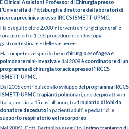
È Clinical Assistant Professor di Chirurgia presso
l’Università di Pittsburgh e direttore dei laboratori di
ricerca preclinica presso IRCCS ISMETT-UPMC.
Ha eseguito oltre 2.000 interventi chirurgici generali e
toracici e oltre 1.000 procedure di endoscopia
gastrointestinale e delle vie aeree.
Ha competenze specifiche in
chirurgia esofagea e
polmonare mini-invasiva
e dal 2008 è
coordinatore di un
programma di chirurgia toracica presso l’IRCCS
ISMETT-UPMC
.
Dal 2005 contribuisce allo sviluppo del
programma IRCCS
ISMETT-UPMC trapianti polmonari
, uno dei più attivi in
Italia, con circa 15 casi all’anno, tra
trapianto di lobi da
donatore deceduto
in pazienti adulti e pediatrici, e
supporto respiratorio extracorporeo
.
Nel 2006 il Dott. Bertani ha eseguito
il primo trapianto di