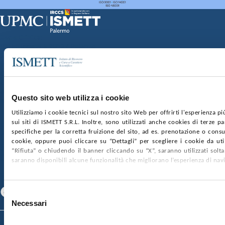
Sede Clinica:
Via E. Tricomi 5 90127 Palermo
Sede Sociale:
Via Discesa dei Giudici 4 90133 Palermo
Capitale sociale:
€2.000.000, interamente versato
Ufficio Registro delle imprese di Palermo
Questo sito web utilizza i cookie
nr. REA PA-201818 P.I. 04544550827
Utilizziamo i cookie tecnici sul nostro sito Web per offrirti l'esperienza p
sui siti di ISMETT S.R.L. Inoltre, sono utilizzati anche cookies di terze p
SOCIETÀ TRASPARENTE
WHISTLEBLOWING
specifiche per la corretta fruizione del sito, ad es. prenotazione o consul
GARE E CONTRATTI
PRIVACY
COOKIE POLICY
cookie, oppure puoi cliccare su “Dettagli” per scegliere i cookie da uti
SOSTIENICI
MAPPA DEL SITO
ACCESSIBILITÀ
“Rifiuta” o chiudendo il banner cliccando su “X”, saranno utilizzati sol
CONTATTI
saranno disponibili alcune funzionalità che migliorano l’esperienza di nav
SEGUICI SU
Facebook
Linkedin
Youtube
Selezione
Necessari
del
consenso
© 2026 ISMETT (Istituto Mediterraneo per i Trapianti e Terapie ad Alta