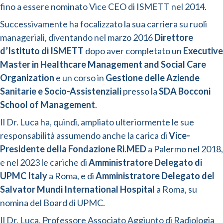
fino a essere nominato Vice CEO di ISMETT nel 2014.
Successivamente ha focalizzato la sua carriera su ruoli
manageriali, diventando nel marzo 2016
Direttore
d’Istituto di ISMETT
dopo aver completato un
Executive
Master in Healthcare Management and Social Care
Organization
e un corso in
Gestione delle Aziende
Sanitarie e Socio-Assistenziali
presso la
SDA Bocconi
School of Management
.
Il Dr. Luca ha, quindi, ampliato ulteriormente le sue
responsabilità assumendo anche la carica di
Vice-
Presidente della Fondazione Ri.MED
a Palermo nel 2018,
e nel 2023 le cariche di
Amministratore Delegato di
UPMC Italy
a Roma, e di
Amministratore Delegato del
Salvator Mundi International Hospital
a Roma, su
nomina del Board di UPMC.
Il Dr. Luca, Professore Associato Aggiunto di Radiologia