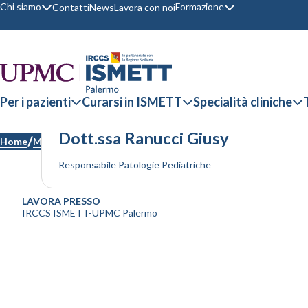
Chi siamo
Formazione
Contatti
News
Lavora con noi
Per i pazienti
Curarsi in ISMETT
Specialità cliniche
Dott.ssa Ranucci Giusy
Home
Medici
Responsabile Patologie Pediatriche
LAVORA PRESSO
IRCCS ISMETT-UPMC Palermo