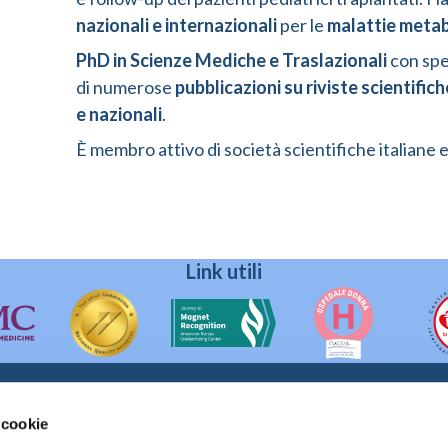
nazionali e internazionali
per le
malattie meta
PhD in Scienze Mediche e Traslazionali
con spe
di numerose
pubblicazioni su riviste scientific
e nazionali
.
È membro attivo di società scientifiche italiane e
Link utili
 cookie
90133 Palermo