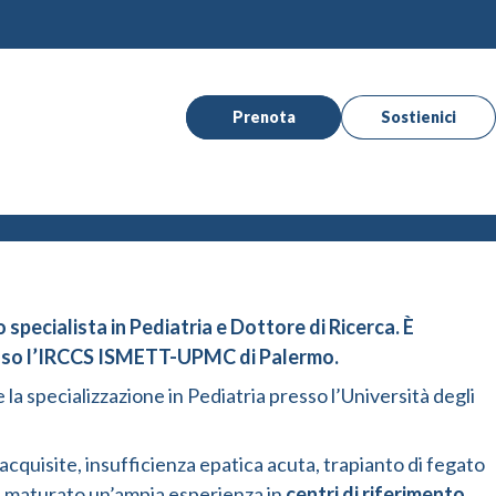
Prenota
Sostienici
specialista in Pediatria e Dottore di Ricerca. È
esso l’IRCCS ISMETT-UPMC di Palermo.
la specializzazione in Pediatria presso l’Università degli
cquisite, insufficienza epatica acuta, trapianto di fegato
Ha maturato un’ampia esperienza in
centri di riferimento