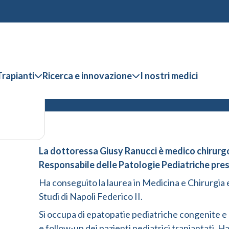
Trapianti
Ricerca e innovazione
I nostri medici
La dottoressa Giusy Ranucci è medico chirurgo 
Responsabile delle Patologie Pediatriche pr
Ha conseguito la laurea in Medicina e Chirurgia e 
Studi di Napoli Federico II.
Si occupa di epatopatie pediatriche congenite e a
e follow-up dei pazienti pediatrici trapiantati. 