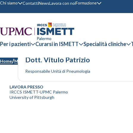
Chi siamo
Formazione
Contatti
News
Lavora con noi
Per i pazienti
Curarsi in ISMETT
Specialità cliniche
Dott. Vitulo Patrizio
Home
Medici
Responsabile Unità di Pneumologia
LAVORA PRESSO
IRCCS ISMETT-UPMC Palermo
University of Pittsburgh