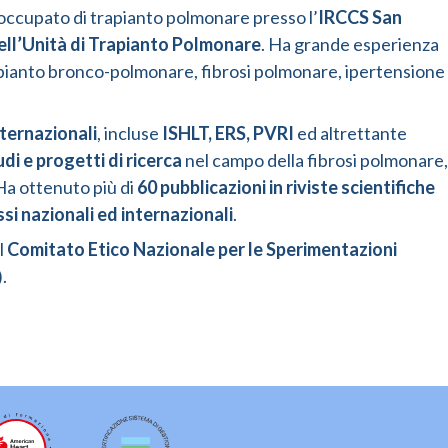
 è occupato di trapianto polmonare presso l’
IRCCS San
ll’Unità di Trapianto Polmonare
. Ha grande esperienza
apianto bronco-polmonare, fibrosi polmonare, ipertensione
ternazionali
, incluse
ISHLT, ERS, PVRI
ed altrettante
udi e progetti di ricerca
nel campo della fibrosi polmonare,
Ha ottenuto più di
60 pubblicazioni in riviste scientifiche
si nazionali ed internazionali
.
l
Comitato Etico Nazionale per le Sperimentazioni
.