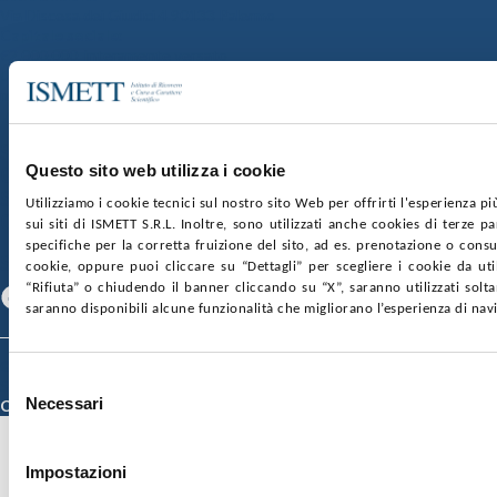
Via Discesa dei Giudici 4 90133 Palermo
Capitale sociale:
€2.000.000, interamente versato
Ufficio Registro delle imprese di Palermo
nr. REA PA-201818 P.I. 04544550827
SOCIETÀ TRASPARENTE
WHISTLEBLOWING
Questo sito web utilizza i cookie
GARE E CONTRATTI
PRIVACY
COOKIE POLICY
SOSTIENICI
MAPPA DEL SITO
ACCESSIBILITÀ
Utilizziamo i cookie tecnici sul nostro sito Web per offrirti l'esperienza p
CONTATTI
sui siti di ISMETT S.R.L. Inoltre, sono utilizzati anche cookies di terze p
specifiche per la corretta fruizione del sito, ad es. prenotazione o consul
SEGUICI SU
cookie, oppure puoi cliccare su “Dettagli” per scegliere i cookie da uti
“Rifiuta” o chiudendo il banner cliccando su “X”, saranno utilizzati sol
Facebook
Linkedin
Youtube
saranno disponibili alcune funzionalità che migliorano l’esperienza di nav
© 2026 ISMETT (Istituto Mediterraneo per i Trapianti e Terapie ad Alta
Selezione
Specializzazione)
Necessari
Credits
del
consenso
Impostazioni