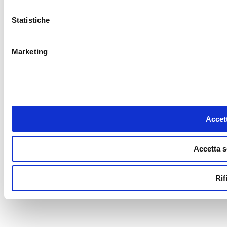
Statistiche
Marketing
Accett
Accetta s
Rif