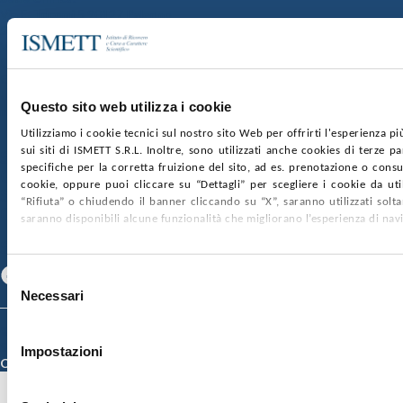
Via E. Tricomi 5 90127 Palermo
Sede Sociale:
Via Discesa dei Giudici 4 90133 Palermo
Capitale sociale:
€2.000.000, interamente versato
Ufficio Registro delle imprese di Palermo
Questo sito web utilizza i cookie
nr. REA PA-201818 P.I. 04544550827
Utilizziamo i cookie tecnici sul nostro sito Web per offrirti l'esperienza p
sui siti di ISMETT S.R.L. Inoltre, sono utilizzati anche cookies di terze p
SOCIETÀ TRASPARENTE
WHISTLEBLOWING
specifiche per la corretta fruizione del sito, ad es. prenotazione o consul
GARE E CONTRATTI
PRIVACY
COOKIE POLICY
cookie, oppure puoi cliccare su “Dettagli” per scegliere i cookie da uti
SOSTIENICI
MAPPA DEL SITO
ACCESSIBILITÀ
“Rifiuta” o chiudendo il banner cliccando su “X”, saranno utilizzati sol
CONTATTI
saranno disponibili alcune funzionalità che migliorano l’esperienza di nav
SEGUICI SU
Facebook
Linkedin
Youtube
Selezione
Necessari
del
consenso
© 2026 ISMETT (Istituto Mediterraneo per i Trapianti e Terapie ad Alta
Specializzazione)
Impostazioni
Credits