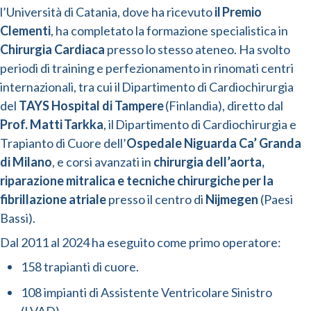
l’Università di Catania, dove ha ricevuto
il Premio
Clementi
, ha completato la formazione specialistica in
Chirurgia Cardiaca
presso lo stesso ateneo. Ha svolto
periodi di training e perfezionamento in rinomati centri
internazionali, tra cui il Dipartimento di Cardiochirurgia
del
TAYS Hospital di Tampere
(Finlandia), diretto dal
Prof. Matti Tarkka
, il Dipartimento di Cardiochirurgia e
Trapianto di Cuore dell’
Ospedale Niguarda Ca’ Granda
di Milano
, e corsi avanzati in
chirurgia dell’aorta,
riparazione mitralica e tecniche chirurgiche per la
fibrillazione atriale
presso il centro di
Nijmegen
(Paesi
Bassi).
Dal 2011 al 2024 ha eseguito come primo operatore:
158 trapianti di cuore.
108 impianti di Assistente Ventricolare Sinistro