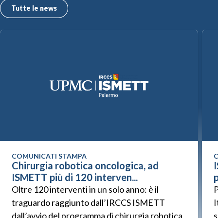
Tutte le news
COMUNICATI STAMPA
C
Chirurgia robotica oncologica, ad
ISMETT più di 120 interven...
p
Oltre 120 interventi in un solo anno: è il
P
traguardo raggiunto dall’IRCCS ISMETT
I
dall’avvio del programma di chirurgia robotica
s