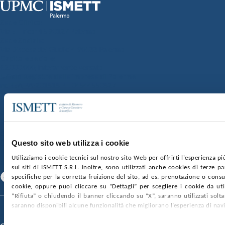
Sede Clinica:
Via E. Tricomi 5 90127 Palermo
Sede Sociale:
Via Discesa dei Giudici 4 90133 Palermo
Capitale sociale:
€2.000.000, interamente versato
Ufficio Registro delle imprese di Palermo
nr. REA PA-201818 P.I. 04544550827
SOCIETÀ TRASPARENTE
WHISTLEBLOWING
GARE E CONTRATTI
PRIVACY
COOKIE POLICY
SOSTIENICI
MAPPA DEL SITO
ACCESSIBILITÀ
CONTATTI
Questo sito web utilizza i cookie
Utilizziamo i cookie tecnici sul nostro sito Web per offrirti l'esperienza p
SEGUICI SU
sui siti di ISMETT S.R.L. Inoltre, sono utilizzati anche cookies di terze p
Facebook
Linkedin
Youtube
specifiche per la corretta fruizione del sito, ad es. prenotazione o consul
cookie, oppure puoi cliccare su “Dettagli” per scegliere i cookie da uti
“Rifiuta” o chiudendo il banner cliccando su “X”, saranno utilizzati sol
saranno disponibili alcune funzionalità che migliorano l’esperienza di nav
© 2026 ISMETT (Istituto Mediterraneo per i Trapianti e Terapie ad Alta
Specializzazione)