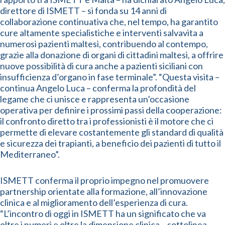
direttore di ISMETT – si fonda su 14 anni di
collaborazione continuativa che, nel tempo, ha garantito
cure altamente specialistiche e interventi salvavita a
numerosi pazienti maltesi, contribuendo al contempo,
grazie alla donazione di organi di cittadini maltesi, a offrire
nuove possibilità di cura anche a pazienti siciliani con
insufficienza d’organo in fase terminale”. “Questa visita –
continua Angelo Luca – conferma la profondità del
legame che ci unisce e rappresenta un’occasione
operativa per definire i prossimi passi della cooperazione:
il confronto diretto tra i professionisti è il motore che ci
permette di elevare costantemente gli standard di qualità
e sicurezza dei trapianti, a beneficio dei pazienti di tutto il
Mediterraneo”.
ISMETT conferma il proprio impegno nel promuovere
partnership orientate alla formazione, all’innovazione
clinica e al miglioramento dell’esperienza di cura.
“L’incontro di oggi in ISMETT ha un significato che va
oltre i numeri e oltre la dimensione clinica – sottolinea