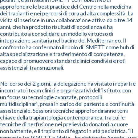
approfondire le best practice del Centro nella medicina
dei trapianti e nei percorsi di cura ad alta complessità. La
visita si inserisce in una collaborazione attiva da oltre 14
anni, che ha prodotto risultati di eccellenza e ha
contribuito a consolidare un modello virtuoso di
integrazione sanitaria nel bacino del Mediterraneo. Il
confronto ha confermato il ruolo di ISMETT come hub di
alta specializzazione e trasferimento di competenze,
capace di promuovere standard clinici condivisi e reti
assistenziali transnazionali.
Nel corso dei 2 giorni, la delegazione ha visitato i reparti e
incontrato i team clinici e organizzativi dell’Istituto, con
un focus su tecnologie avanzate, protocolli
multidisciplinari, presa in carico del paziente e continuità
assistenziale. Sessioni tecniche approfondiranno temi
chiave della trapiantologia contemporanea, tra cui le
tecniche di perfusione nei prelievi da donatori a cuore
non battente, e il trapianto di fegato in età pediatrica. “Il
rapporto tra ISMETT e Malta – ha dichiarato Angelo Luca,