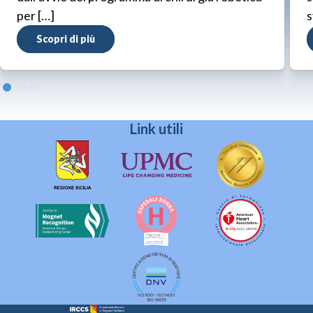
per […]
s
Scopri di più
Link utili