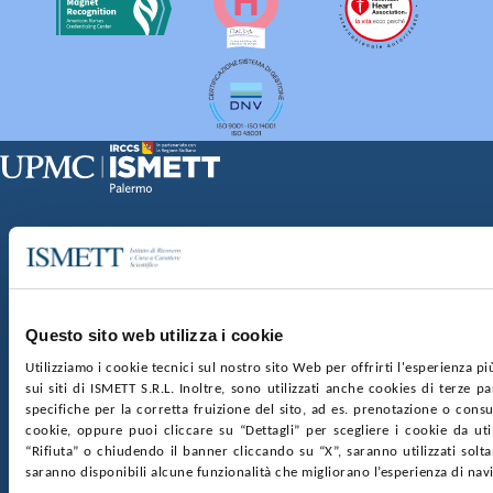
Sede Clinica:
Via E. Tricomi 5 90127 Palermo
Sede Sociale:
Via Discesa dei Giudici 4 90133 Palermo
Capitale sociale:
€2.000.000, interamente versato
Ufficio Registro delle imprese di Palermo
Questo sito web utilizza i cookie
nr. REA PA-201818 P.I. 04544550827
Utilizziamo i cookie tecnici sul nostro sito Web per offrirti l'esperienza p
sui siti di ISMETT S.R.L. Inoltre, sono utilizzati anche cookies di terze p
SOCIETÀ TRASPARENTE
WHISTLEBLOWING
specifiche per la corretta fruizione del sito, ad es. prenotazione o consul
GARE E CONTRATTI
PRIVACY
COOKIE POLICY
cookie, oppure puoi cliccare su “Dettagli” per scegliere i cookie da uti
SOSTIENICI
MAPPA DEL SITO
ACCESSIBILITÀ
“Rifiuta” o chiudendo il banner cliccando su “X”, saranno utilizzati sol
CONTATTI
saranno disponibili alcune funzionalità che migliorano l’esperienza di nav