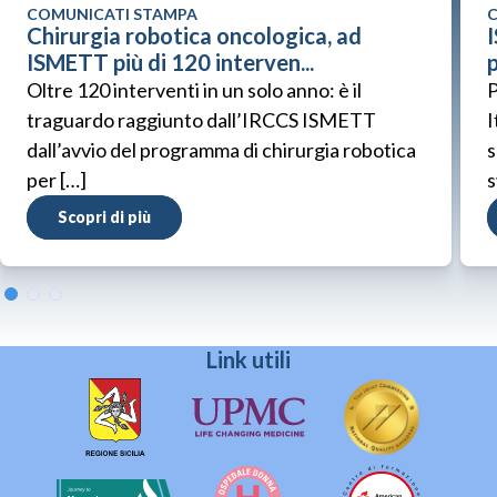
COMUNICATI STAMPA
C
Chirurgia robotica oncologica, ad
ISMETT più di 120 interven...
p
Oltre 120 interventi in un solo anno: è il
P
traguardo raggiunto dall’IRCCS ISMETT
I
dall’avvio del programma di chirurgia robotica
s
per […]
s
Scopri di più
Link utili