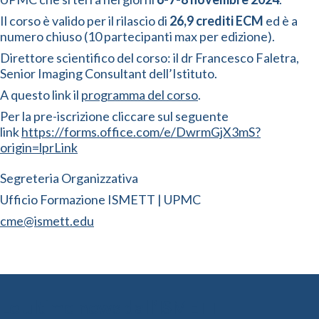
Il corso è valido per il rilascio di
26,9 crediti ECM
ed è a
numero chiuso (10 partecipanti max per edizione).
Direttore scientifico del corso: il dr Francesco Faletra,
Senior Imaging Consultant dell’Istituto.
A questo link il
programma del corso
.
Per la pre-iscrizione cliccare sul seguente
link
https://forms.office.com/e/DwrmGjX3mS?
origin=lprLink
Segreteria Organizzativa
Ufficio Formazione ISMETT | UPMC
cme@ismett.edu
Le ultime news dall’ISMETT