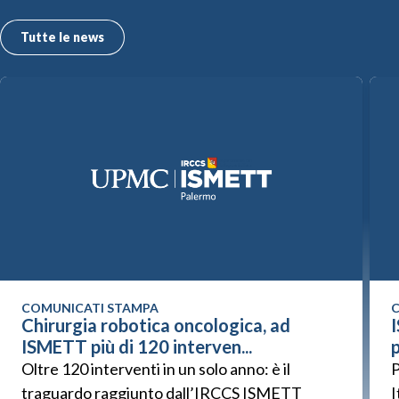
Tutte le news
COMUNICATI STAMPA
C
Chirurgia robotica oncologica, ad
ISMETT più di 120 interven...
p
Oltre 120 interventi in un solo anno: è il
P
traguardo raggiunto dall’IRCCS ISMETT
I