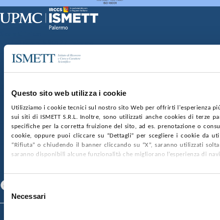
Sede Clinica:
Via E. Tricomi 5 90127 Palermo
Sede Sociale:
Via Discesa dei Giudici 4 90133 Palermo
Capitale sociale:
€2.000.000, interamente versato
Ufficio Registro delle imprese di Palermo
Questo sito web utilizza i cookie
nr. REA PA-201818 P.I. 04544550827
Utilizziamo i cookie tecnici sul nostro sito Web per offrirti l'esperienza p
sui siti di ISMETT S.R.L. Inoltre, sono utilizzati anche cookies di terze p
SOCIETÀ TRASPARENTE
WHISTLEBLOWING
specifiche per la corretta fruizione del sito, ad es. prenotazione o consul
GARE E CONTRATTI
PRIVACY
COOKIE POLICY
cookie, oppure puoi cliccare su “Dettagli” per scegliere i cookie da uti
SOSTIENICI
MAPPA DEL SITO
ACCESSIBILITÀ
“Rifiuta” o chiudendo il banner cliccando su “X”, saranno utilizzati sol
CONTATTI
saranno disponibili alcune funzionalità che migliorano l’esperienza di nav
SEGUICI SU
Facebook
Linkedin
Youtube
Selezione
Necessari
del
consenso
© 2026 ISMETT (Istituto Mediterraneo per i Trapianti e Terapie ad Alta