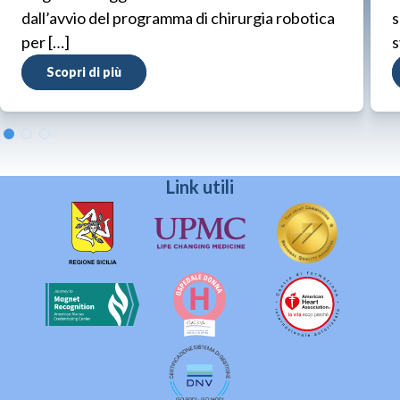
dall’avvio del programma di chirurgia robotica
s
per […]
s
Scopri di più
Link utili