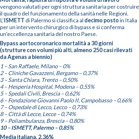
vengono valutati per ogni struttura sanitaria per costruire
il quadro del funzionamento della sanità nelle Regioni.
L’
ISMETT
di Palermo si classifica al
decimo posto
in Italia
per un intervento chirurgico di bypass e si conferma
un’eccellenza sanitaria del nostro Paese.
Bypass aortocoronarico mortalità a 30 giorni
(strutture con volumi più alti, almeno 250 casi rilevati
da Agenas a biennio)
1 – San Raffaele, Milano – 0%
2 – Cliniche Gavazzeni, Bergamo – 0,37%
3 – Santa Chiara, Trento – 0,50%
4 – Hesperia Hospital, Modena – 0,55%
5 – Spedali Civili, Brescia – 0,62%
6 – Fondazione Giovanni Paolo II, Campobasso – 0,66%
7 – Ospedale di Lecco, Lecco – 0,73%
8 – Città di Lecce, Lecce – 0,74%
9 – Poliambulanza, Brescia – 0,80%
10 – ISMETT, Palermo – 0,85%
Media italiana, 2,36%