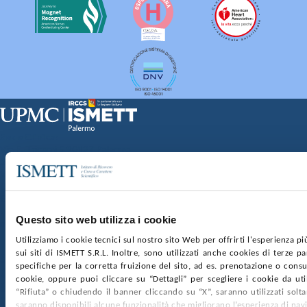
Sede Clinica:
Via E. Tricomi 5 90127 Palermo
Sede Sociale:
Via Discesa dei Giudici 4 90133 Palermo
Capitale sociale:
€2.000.000, interamente versato
Ufficio Registro delle imprese di Palermo
Questo sito web utilizza i cookie
nr. REA PA-201818 P.I. 04544550827
Utilizziamo i cookie tecnici sul nostro sito Web per offrirti l'esperienza p
sui siti di ISMETT S.R.L. Inoltre, sono utilizzati anche cookies di terze p
SOCIETÀ TRASPARENTE
WHISTLEBLOWING
specifiche per la corretta fruizione del sito, ad es. prenotazione o consul
GARE E CONTRATTI
PRIVACY
COOKIE POLICY
cookie, oppure puoi cliccare su “Dettagli” per scegliere i cookie da uti
SOSTIENICI
MAPPA DEL SITO
ACCESSIBILITÀ
“Rifiuta” o chiudendo il banner cliccando su “X”, saranno utilizzati sol
CONTATTI
saranno disponibili alcune funzionalità che migliorano l’esperienza di nav