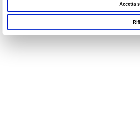
Accetta s
Rif