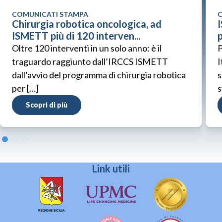
COMUNICATI STAMPA
C
Chirurgia robotica oncologica, ad
ISMETT più di 120 interven...
p
Oltre 120 interventi in un solo anno: è il
P
traguardo raggiunto dall’IRCCS ISMETT
I
dall’avvio del programma di chirurgia robotica
s
per […]
s
Scopri di più
Link utili