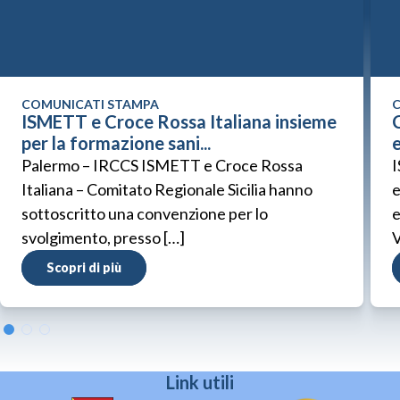
COMUNICATI STAMPA
C
ISMETT e Croce Rossa Italiana insieme
C
per la formazione sani...
Palermo – IRCCS ISMETT e Croce Rossa
I
Italiana – Comitato Regionale Sicilia hanno
e
sottoscritto una convenzione per lo
e
svolgimento, presso […]
V
Scopri di più
Link utili