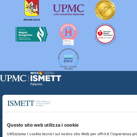
Sede Clinica:
Via E. Tricomi 5 90127 Palermo
Sede Sociale:
Via Discesa dei Giudici 4 90133 Palermo
Capitale sociale:
€2.000.000, interamente versato
Ufficio Registro delle imprese di Palermo
Questo sito web utilizza i cookie
nr. REA PA-201818 P.I. 04544550827
Utilizziamo i cookie tecnici sul nostro sito Web per offrirti l'esperienza p