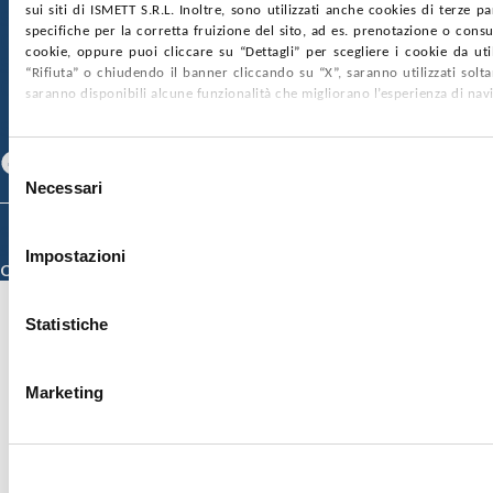
sui siti di ISMETT S.R.L. Inoltre, sono utilizzati anche cookies di terze p
SOCIETÀ TRASPARENTE
WHISTLEBLOWING
specifiche per la corretta fruizione del sito, ad es. prenotazione o consul
GARE E CONTRATTI
PRIVACY
COOKIE POLICY
cookie, oppure puoi cliccare su “Dettagli” per scegliere i cookie da uti
SOSTIENICI
MAPPA DEL SITO
ACCESSIBILITÀ
“Rifiuta” o chiudendo il banner cliccando su “X”, saranno utilizzati sol
CONTATTI
saranno disponibili alcune funzionalità che migliorano l’esperienza di nav
SEGUICI SU
Facebook
Linkedin
Youtube
Selezione
Necessari
del
consenso
© 2026 ISMETT (Istituto Mediterraneo per i Trapianti e Terapie ad Alta
Specializzazione)
Impostazioni
Credits
Statistiche
Marketing