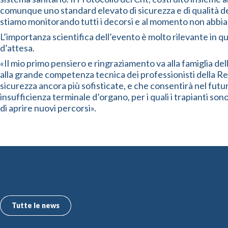
comunque uno standard elevato di sicurezza e di qualità del
stiamo monitorando tutti i decorsi e al momento non abbia
L’importanza scientifica dell’evento è molto rilevante in qua
d’attesa.
«Il mio primo pensiero e ringraziamento va alla famiglia de
alla grande competenza tecnica dei professionisti della Ret
sicurezza ancora più sofisticate, e che consentirà nel futur
insufficienza terminale d’organo, per i quali i trapianti son
di aprire nuovi percorsi».
Le ultime news dall’ISMETT
Tutte le news