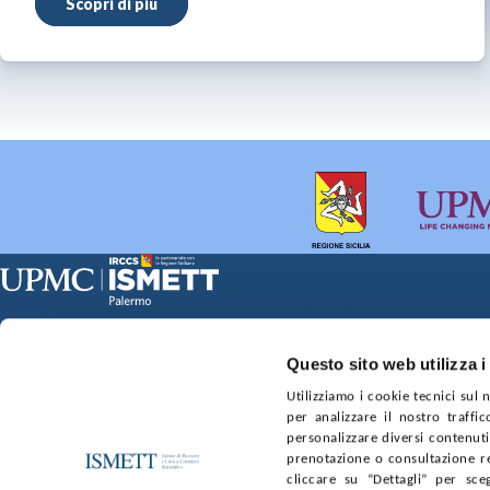
Scopri di più
Sede Clinica:
Sede Sociale:
Via E. Tricomi 5 90127 Palermo
Via Discesa dei Giudici 4 
Capitale sociale:
Ufficio Registro delle im
Questo sito web utilizza i
€2.000.000, interamente versato
nr. REA PA-201818 P.I. 0
Utilizziamo i cookie tecnici sul
per analizzare il nostro traffic
SOCIETÀ TRASPARENTE
WHISTLEBLOWING
GARE E 
personalizzare diversi contenuti 
prenotazione o consultazione re
cliccare su “Dettagli” per sce
SEGUICI SU