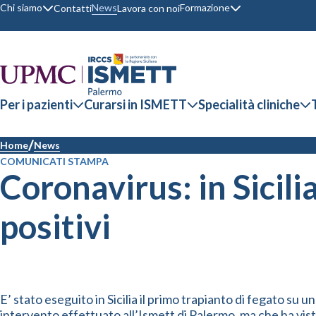
Chi siamo
Formazione
News
Contatti
Lavora con noi
Per i pazienti
Curarsi in ISMETT
Specialità cliniche
Home
News
COMUNICATI STAMPA
Coronavirus: in Sicili
positivi
E’ stato eseguito in Sicilia il primo trapianto di fegato s
intervento effettuato all’Ismett di Palermo, ma che ha visto