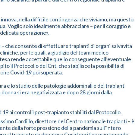
 rinnova, nella difficile contingenza che viviamo, ma questo
flua. Voglio solo idealmente abbracciare – per il coraggio e
a delicata operazione».
a – che consente di effettuare trapianti di organi salvavita
cliniche, per le quali, a giudizio del team medico
 attesa rende accettabile quello conseguente all’eventuale
o il Protocollo del Cnt, che stabilisce la possibilità di
zione Covid-19 poi superata.
a e lo studio delle patologie addominali e dei trapianti
 donna si era negativizzata e dopo 28 giorni dalla
9 ai controlli post-trapianto stabiliti dal Protocollo.
ssimo Cardillo, direttore del Centro nazionale trapianti – è
ente della forte pressione della pandemia sull’intero
cedere al trapianto da donatore Covid positivo mantenendo