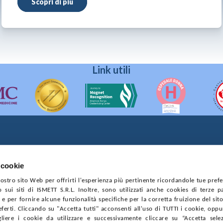
Scopri di più
Link utili
90133 Palermo
prese di Palermo
 cookie
4544550827
 nostro sito Web per offrirti l'esperienza più pertinente ricordandole tue pref
o sui siti di ISMETT S.R.L. Inoltre, sono utilizzati anche cookies di terze p
CONTRATTI
PRIVACY
COOKIE POLICY
SOSTIENICI
MAPP
e per fornire alcune funzionalità specifiche per la corretta fruizione del sito
ferti. Cliccando su "Accetta tutti" acconsenti all'uso di TUTTI i cookie, opp
gliere i cookie da utilizzare e successivamente cliccare su “Accetta selezi