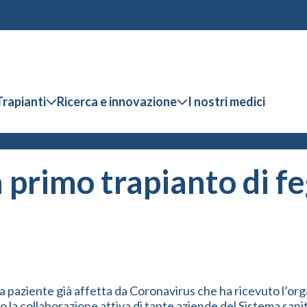
Trapianti
Ricerca e innovazione
I nostri medici
a primo trapianto di f
u una paziente già affetta da Coronavirus che ha ricevuto l’
 la collaborazione attiva di tante aziende del Sistema sanita