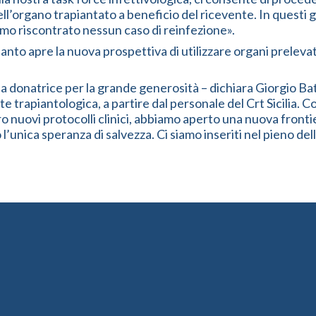
l’organo trapiantato a beneficio del ricevente. In questi g
mo riscontrato nessun caso di reinfezione».
nto apre la nuova prospettiva di utilizzare organi prelevati 
lla donatrice per la grande generosità – dichiara Giorgio Ba
e trapiantologica, a partire dal personale del Crt Sicilia. 
o nuovi protocolli clinici, abbiamo aperto una nuova frontier
o l’unica speranza di salvezza. Ci siamo inseriti nel pieno de