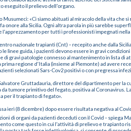
o eseguito il prelievo dell’organo.
o Musumeci: «Ci siamo abituati al miracolo della vita che si
fa onore alla Sicilia. Ogni altra parola in più sarebbe super
ere l’apprezzamento per tutti i professionisti impegnati nell
entro nazionale trapianti (Cnt) – recepito anche dalla Sicili
le linee guida, i pazienti devono essere in gravi condizioni 
ione di gravi patologie connesso al mantenimento in lista di
 prima regione d’Italia (insieme al Piemonte) ad avere recepit
pazienti selezionati Sars-Cov2 positivi o con pregressa infe
alvatore Gruttadauria, direttore del dipartimento per la cur
 da tumore primitivo del fegato, positiva al Coronavirus. La
a per il trapianto di fegato».
a ieri (8 dicembre) dopo essere risultata negativa al Covid 1
oni di organi da pazienti deceduti con il Covid – spiega Ma
o come questo in cui l’attività di prelievo e trapianto ris
 alla nostra task force infettivologica, ci consente di pro