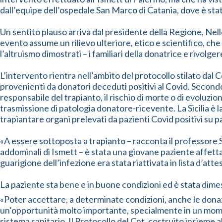
dall’equipe dell’ospedale San Marco di Catania, dove è stat
Un sentito plauso arriva dal presidente della Regione, Nell
evento assume un rilievo ulteriore, etico e scientifico, che 
l’altruismo dimostrati – i familiari della donatrice e rivolg
L’intervento rientra nell’ambito del protocollo stilato dal C
provenienti da donatori deceduti positivi al Covid. Secondo 
responsabile del trapianto, il rischio di morte o di evoluz
trasmissione di patologia donatore-ricevente. La Sicilia è la
trapiantare organi prelevati da pazienti Covid positivi su 
«A essere sottoposta a trapianto – racconta il professore S
addominali di Ismett – è stata una giovane paziente affetta
guarigione dell’infezione era stata riattivata in lista d’attes
La paziente sta bene e in buone condizioni ed è stata dimess
«Poter accettare, a determinate condizioni, anche le donazi
un’opportunità molto importante, specialmente in un moment
sistema sanitario. Il Protocollo del Cnt, costruito insieme