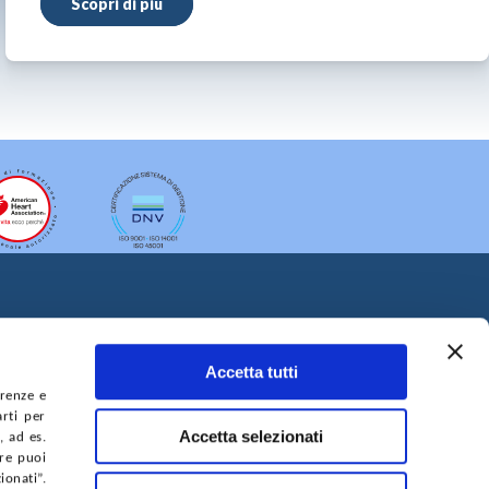
Scopri di più
Accetta tutti
erenze e
arti per
A DEL SITO
ACCESSIBILITÀ
CONTATTI
Accetta selezionati
, ad es.
ure puoi
onati”.