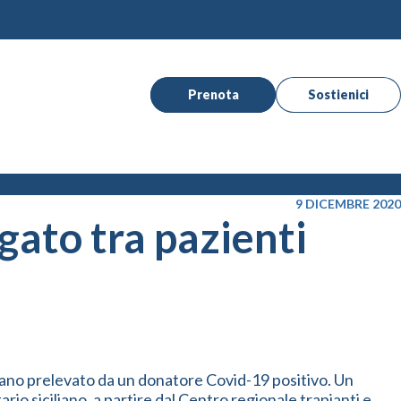
Prenota
Sostienici
9 DICEMBRE 2020
egato tra pazienti
organo prelevato da un donatore Covid-19 positivo. Un
rio siciliano, a partire dal Centro regionale trapianti e