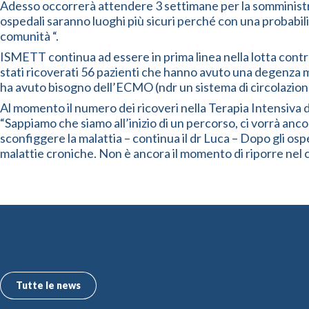
Adesso occorrerà attendere 3 settimane per la somministra
ospedali saranno luoghi più sicuri perché con una probabilità
comunità “.
ISMETT continua ad essere in prima linea nella lotta contr
stati ricoverati 56 pazienti che hanno avuto una degenza med
ha avuto bisogno dell’ECMO (ndr un sistema di circolazio
Al momento il numero dei ricoveri nella Terapia Intensiva 
“Sappiamo che siamo all’inizio di un percorso, ci vorrà an
sconfiggere la malattia – continua il dr Luca – Dopo gli osped
malattie croniche. Non è ancora il momento di riporre nel 
Le ultime news dall’ISMETT
Tutte le news