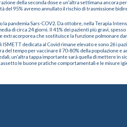
zione della seconda dose e un’altra settimana ancora per 
 del 95% avremo annullato il rischio di trasmissione bidirezi
o la pandemia Sars-COV2. Da ottobre, nella Terapia Intensi
ia di circa 24 giorni. Il 41% dei pazienti più gravi, spesso
ne extracorporea che sostituisce la funzione polmonare da
di ISMETT dedicata al Covid rimane elevato e sono 26 i pazi
cora del tempo per vaccinare il 70-80% della popolazione e 
ali, un’altra tappa importante sarà quella di mettere in sicur
cassetto le buone pratiche comportamentali e le misure igi