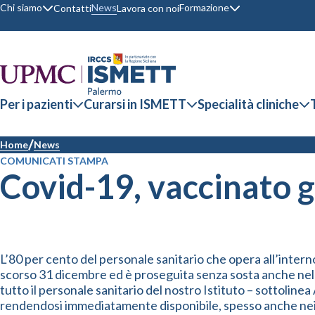
Chi siamo
Formazione
News
Contatti
Lavora con noi
Per i pazienti
Curarsi in ISMETT
Specialità cliniche
Home
News
COMUNICATI STAMPA
Covid-19, vaccinato g
L’80 per cento del personale sanitario che opera all’interno
scorso 31 dicembre ed è proseguita senza sosta anche nel pe
tutto il personale sanitario del nostro Istituto – sottolin
rendendosi immediatamente disponibile, spesso anche nei gior