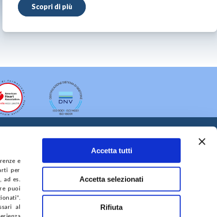
Scopri di più
Accetta tutti
erenze e
arti per
Accetta selezionati
, ad es.
ure puoi
A DEL SITO
ACCESSIBILITÀ
CONTATTI
onati”.
Rifiuta
sari al
perienza