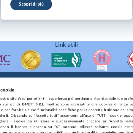
Scopri di più
Link utili
 cookie
90133 Palermo
 nostro sito Web per offrirti l'esperienza più pertinente ricordandole tue pref
prese di Palermo
o sui siti di ISMETT S.R.L. Inoltre, sono utilizzati anche cookies di terze p
4544550827
e per fornire alcune funzionalità specifiche per la corretta fruizione del sito
ferti. Cliccando su "Accetta tutti" acconsenti all'uso di TUTTI i cookie, opp
CONTRATTI
PRIVACY
COOKIE POLICY
SOSTIENICI
MAPP
gliere i cookie da utilizzare e successivamente cliccare su “Accetta selezi
endo il banner cliccando su “X”, saranno utilizzati soltanto cookie neces
questo caso, non saranno disponibili alcune funzionalità che migliorano l’es