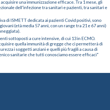
acquisire una immunizzazione efficace. Tra 1 mese, gli
onale dell’infezione tra sanitari e pazienti, tra sanitari e
va di ISMETT dedicata ai pazienti Covid positivi, sono
 giovani (età media 57 anni, con un range tra 21 e 67 anni)
nneggiata).
enti sottoposti a cure intensive, di cui 13 in ECMO.
acquisire quella immunità di gregge che ci permetterà di
ezza i soggetti anziani e quelli più fragili a causa di
enico sanitarie che tutti conosciamo essere efficaci”