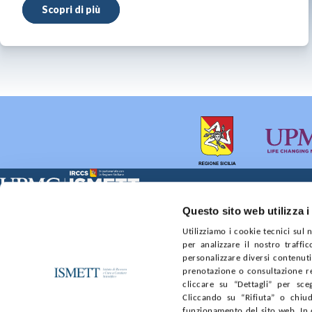
Scopri di più
Sede Clinica:
Sede Sociale:
Questo sito web utilizza i
Via E. Tricomi 5 90127 Palermo
Via Discesa dei Giudici 4 
Utilizziamo i cookie tecnici sul
Capitale sociale:
Ufficio Registro delle im
per analizzare il nostro traffic
€2.000.000, interamente versato
nr. REA PA-201818 P.I. 0
personalizzare diversi contenuti 
prenotazione o consultazione re
SOCIETÀ TRASPARENTE
WHISTLEBLOWING
GARE E 
cliccare su “Dettagli” per sce
Cliccando su “Rifiuta” o chiud
funzionamento del sito web. In 